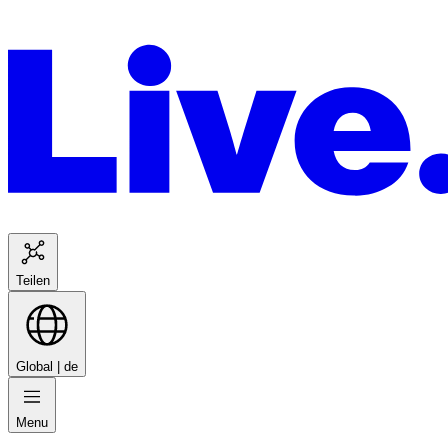
Teilen
Global |
de
Menu