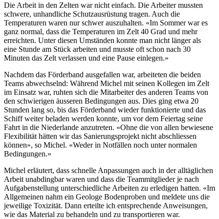
Die Arbeit in den Zelten war nicht einfach. Die Arbeiter mussten
schwere, unhandliche Schutzausrüstung tragen. Auch die
Temperaturen waren nur schwer auszuhalten. «Im Sommer war es
ganz normal, dass die Temperaturen im Zelt 40 Grad und mehr
erreichten. Unter diesen Umständen konnte man nicht länger als
eine Stunde am Stück arbeiten und musste oft schon nach 30
Minuten das Zelt verlassen und eine Pause einlegen.»
Nachdem das Förderband ausgefallen war, arbeiteten die beiden
Teams abwechselnd: Während Michel mit seinen Kollegen im Zelt
im Einsatz war, ruhten sich die Mitarbeiter des anderen Teams von
den schwierigen äusseren Bedingungen aus. Dies ging etwa 20
Stunden lang so, bis das Förderband wieder funktionierte und das
Schiff weiter beladen werden konnte, um vor dem Feiertag seine
Fahrt in die Niederlande anzutreten. «Ohne die von allen bewiesene
Flexibilität hätten wir das Sanierungsprojekt nicht abschliessen
können», so Michel. «Weder in Notfällen noch unter normalen
Bedingungen.»
Michel erläutert, dass schnelle Anpassungen auch in der alltäglichen
Arbeit unabdingbar waren und dass die Teammitglieder je nach
Aufgabenstellung unterschiedliche Arbeiten zu erledigen hatten. «Im
Allgemeinen nahm ein Geologe Bodenproben und meldete uns die
jeweilige Toxizität. Dann erteilte ich entsprechende Anweisungen,
wie das Material zu behandeln und zu transportieren war.