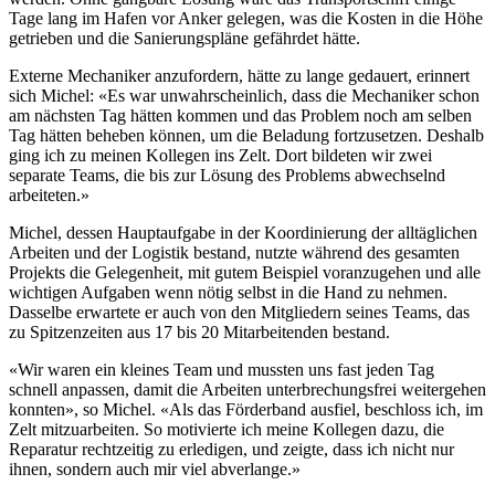
Tage lang im Hafen vor Anker gelegen, was die Kosten in die Höhe
getrieben und die Sanierungspläne gefährdet hätte.
Externe Mechaniker anzufordern, hätte zu lange gedauert, erinnert
sich Michel: «Es war unwahrscheinlich, dass die Mechaniker schon
am nächsten Tag hätten kommen und das Problem noch am selben
Tag hätten beheben können, um die Beladung fortzusetzen. Deshalb
ging ich zu meinen Kollegen ins Zelt. Dort bildeten wir zwei
separate Teams, die bis zur Lösung des Problems abwechselnd
arbeiteten.»
Michel, dessen Hauptaufgabe in der Koordinierung der alltäglichen
Arbeiten und der Logistik bestand, nutzte während des gesamten
Projekts die Gelegenheit, mit gutem Beispiel voranzugehen und alle
wichtigen Aufgaben wenn nötig selbst in die Hand zu nehmen.
Dasselbe erwartete er auch von den Mitgliedern seines Teams, das
zu Spitzenzeiten aus 17 bis 20 Mitarbeitenden bestand.
«Wir waren ein kleines Team und mussten uns fast jeden Tag
schnell anpassen, damit die Arbeiten unterbrechungsfrei weitergehen
konnten», so Michel. «Als das Förderband ausfiel, beschloss ich, im
Zelt mitzuarbeiten. So motivierte ich meine Kollegen dazu, die
Reparatur rechtzeitig zu erledigen, und zeigte, dass ich nicht nur
ihnen, sondern auch mir viel abverlange.»