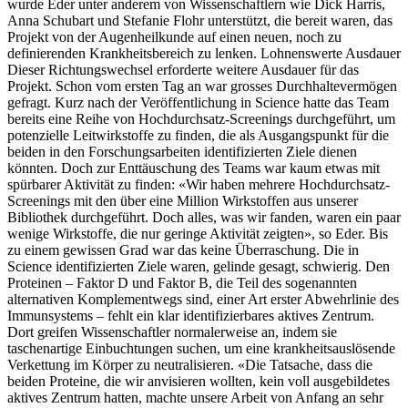
wurde Eder unter anderem von Wissenschaftlern wie Dick Harris,
Anna Schubart und Stefanie Flohr unterstützt, die bereit waren, das
Projekt von der Augenheilkunde auf einen neuen, noch zu
definierenden Krankheitsbereich zu lenken. Lohnenswerte Ausdauer
Dieser Richtungswechsel erforderte weitere Ausdauer für das
Projekt. Schon vom ersten Tag an war grosses Durchhaltevermögen
gefragt. Kurz nach der Veröffentlichung in Science hatte das Team
bereits eine Reihe von Hochdurchsatz-Screenings durchgeführt, um
potenzielle Leitwirkstoffe zu finden, die als Ausgangspunkt für die
beiden in den Forschungsarbeiten identifizierten Ziele dienen
könnten. Doch zur Enttäuschung des Teams war kaum etwas mit
spürbarer Aktivität zu finden: «Wir haben mehrere Hochdurchsatz-
Screenings mit den über eine Million Wirkstoffen aus unserer
Bibliothek durchgeführt. Doch alles, was wir fanden, waren ein paar
wenige Wirkstoffe, die nur geringe Aktivität zeigten», so Eder. Bis
zu einem gewissen Grad war das keine Überraschung. Die in
Science identifizierten Ziele waren, gelinde gesagt, schwierig. Den
Proteinen – Faktor D und Faktor B, die Teil des sogenannten
alternativen Komplementwegs sind, einer Art erster Abwehrlinie des
Immunsystems – fehlt ein klar identifizierbares aktives Zentrum.
Dort greifen Wissenschaftler normalerweise an, indem sie
taschenartige Einbuchtungen suchen, um eine krankheitsaus­lösende
Verkettung im Körper zu neutralisieren. «Die Tatsache, dass die
beiden Proteine, die wir anvisieren wollten, kein voll ausgebildetes
aktives Zentrum hatten, machte unsere Arbeit von Anfang an sehr