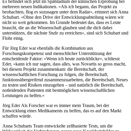
Es befindet sich jetzt im Spätstadium der klinischen Erprobung bei
mehreren neuen Indikationen. «Als ich begann, das Projekt zu
beobachten, flog es sozusagen unter dem Radar», erinnert sich Anna
Schubart. «Ohne den Drive der Entwicklungsabteilung wären wir
nicht so weit gekommen. Im Grunde bedeutet das, dass es Leute
braucht, die an die Wissenschaft glauben und die dich dabei
unterstützen, die nächste Stufe zu erreichen», sind sich Schubart und
Flohr einig.
Für Jörg Eder war ebenfalls die Kombination aus
Forschungskompetenz und menschlicher Unterstützung der
entscheidende Faktor: «Wenn ich heute zurückblicke», schliesst
Eder, «kann ich nur sagen, dass alles, was Novartis so gross macht,
bei diesem Projekt zusammenkam: die Bereitschaft, der
wissenschaftlichen Forschung zu folgen, die Bereitschaft,
funktionsübergreifend zusammenzuarbeiten, die Bereitschaft, Neues
zu testen und Risiken einzugehen – und natürlich die Bereitschaft,
notleidenden Patienten mit bestmöglichen wissenschaftlichen
Leistungen zu helfen.»
Jörg Eder Als Forscher war es immer mein Traum, bei der
Entwicklung eines Medikaments zu helfen, das es auf den Markt
schaffen würde.
Anna Schubarts Team entwickelte zellbasierte Tests, um die