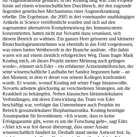
für Augenheilkunde gestartet, in der Keating tätig war. Das Projekte
fusste auf einem wissenschaftlichen Durchbruch, der den zugrunde
liegenden genetischen Mechanismus einer Augenerkrankung
erhellte. Die Ergebnisse, die 2005 in drei voneinander unabhängigen
Artikeln in Science veröffentlicht wurden und sich auf den
sogenannten alternativen Komplementweg des Immunsystems
konzentrierten, hatten nicht nur Novartis dazu veranlasst, sich
diesem Bereich zu widmen. Ein ganzes Heer grösserer und kleinerer
Biotechnologieunternehmen war ebenfalls in das Feld vorgestossen,
was einen harten Wettbewerb in der Branche auslöste. «Bis dahin
waren wir auf einem ziemlich erfolgreichen Weg. Dann fragte Mark
Keating mich, ob dieses Projekt meiner Meinung nach gelingen
werde», erinnert sich Eder – ein erfahrener Arzneimittelforscher, der
seine wissenschaftliche Laufbahn bei Sandoz begonnen hatte – an
den Moment, in dem er derart von seinem Kollegen konfrontiert
wurde. Er wusste, worauf Keating mit seiner Frage hinauswollte.
Novartis arbeitete gleichzeitig an verschiedenen Strategien, um die
Krankheit zu bekämpfen. Neben klassischen kleinmolekularen
Verbindungen, mit deren Entwicklung das Team von Eder
beschäftigt war, verfolgte das Unternehmen auch Projekte im
Bereich grossmolekularer Biopharmazeutika. Keating benötigte
Ansatzpunkte für Investitionen. «Ich wusste, dass es keine
Erfolgsgarantie gibt, wenn es um die Forschung geht», sagt Eder.
«Aber ich war fest davon überzeugt, dass unser Ansatz
wissenschaftlich fundiert ist. Deshalb stand meine Antwort fest: Ja,