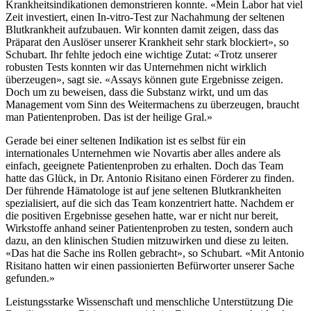
Krankheitsindikationen demonstrieren konnte. «Mein Labor hat viel
Zeit investiert, einen In-vitro-Test zur Nachahmung der seltenen
Blutkrankheit aufzubauen. Wir konnten damit zeigen, dass das
Präparat den Auslöser unserer Krankheit sehr stark blockiert», so
Schubart. Ihr fehlte jedoch eine wichtige Zutat: «Trotz unserer
robusten Tests konnten wir das Unternehmen nicht wirklich
überzeugen», sagt sie. «Assays können gute Ergebnisse zeigen.
Doch um zu beweisen, dass die Substanz wirkt, und um das
Management vom Sinn des Weitermachens zu überzeugen, braucht
man Patientenproben. Das ist der heilige Gral.»
Gerade bei einer seltenen Indikation ist es selbst für ein
internationales Unternehmen wie Novartis aber alles andere als
einfach, geeignete Patientenproben zu erhalten. Doch das Team
hatte das Glück, in Dr. Antonio Risitano einen Förderer zu finden.
Der führende Hämatologe ist auf jene seltenen Blutkrankheiten
spezialisiert, auf die sich das Team konzentriert hatte. Nachdem er
die positiven Ergebnisse gesehen hatte, war er nicht nur bereit,
Wirkstoffe anhand seiner Patientenproben zu testen, sondern auch
dazu, an den klinischen Studien mitzuwirken und diese zu leiten.
«Das hat die Sache ins Rollen gebracht», so Schubart. «Mit Antonio
Risitano hatten wir einen passionierten Befürworter unserer Sache
gefunden.»
Leistungsstarke Wissenschaft und menschliche Unterstützung Die