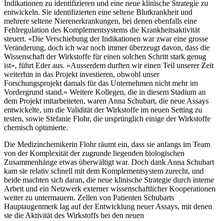
Indikationen zu identifizieren und eine neue klinische Strategie zu
entwickeln. Sie identifizierten eine seltene Blutkrankheit und
mehrere seltene Nierenerkrankungen, bei denen ebenfalls eine
Fehlregulation des Komplementsystems die Krankheitsaktivität
steuert. «Die Verschiebung der Indikationen war zwar eine grosse
Veränderung, doch ich war noch immer überzeugt davon, dass die
Wissenschaft der Wirkstoffe für einen solchen Schritt stark genug
ist», führt Eder aus. «Ausserdem durften wir einen Teil unserer Zeit
weiterhin in das Projekt investieren, obwohl unser
Forschungsprojekt damals für das Unternehmen nicht mehr im
Vordergrund stand.» Weitere Kollegen, die in diesem Stadium an
dem Projekt mitarbeiteten, waren Anna Schubart, die neue Assays
entwickelte, um die Validität der Wirkstoffe im neuen Setting zu
testen, sowie Stefanie Flohr, die ursprünglich einige der Wirkstoffe
chemisch optimierte.
Die Medizinchemikerin Flohr räumt ein, dass sie anfangs im Team
von der Komplexität der zugrunde liegenden biologischen
Zusammenhänge etwas überwältigt war. Doch dank Anna Schubart
kam sie relativ schnell mit dem Komplementsystem zurecht, und
beide machten sich daran, die neue klinische Strategie durch interne
Arbeit und ein Netzwerk externer wissenschaftlicher Kooperationen
weiter zu untermauern. Zellen von Patienten Schubarts
Hauptaugenmerk lag auf der Entwicklung neuer Assays, mit denen
sie die Aktivität des Wirkstoffs bei den neuen