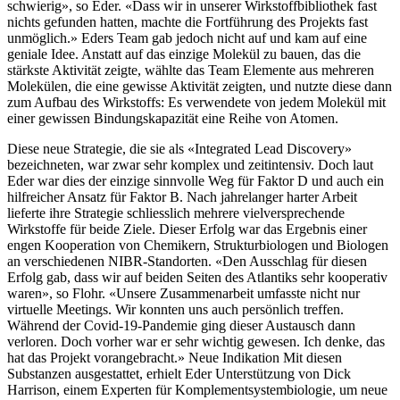
schwierig», so Eder. «Dass wir in unserer Wirkstoffbibliothek fast
nichts gefunden hatten, machte die Fortführung des Projekts fast
unmöglich.» Eders Team gab jedoch nicht auf und kam auf eine
geniale Idee. Anstatt auf das einzige Molekül zu bauen, das die
stärkste Aktivität zeigte, wählte das Team Elemente aus mehreren
Molekülen, die eine gewisse Aktivität zeigten, und nutzte diese dann
zum Aufbau des Wirkstoffs: Es verwendete von jedem Molekül mit
einer gewissen Bindungskapazität eine Reihe von Atomen.
Diese neue Strategie, die sie als «Integrated Lead Discovery»
bezeichneten, war zwar sehr komplex und zeitintensiv. Doch laut
Eder war dies der einzige sinnvolle Weg für Faktor D und auch ein
hilfreicher Ansatz für Faktor B. Nach jahrelanger harter Arbeit
lieferte ihre Strategie schliesslich mehrere vielversprechende
Wirkstoffe für beide Ziele. Dieser Erfolg war das Ergebnis einer
engen Kooperation von Chemikern, Strukturbiologen und Biologen
an verschiedenen NIBR-Standorten. «Den Ausschlag für diesen
Erfolg gab, dass wir auf beiden Seiten des Atlantiks sehr kooperativ
waren», so Flohr. «Unsere Zusammenarbeit umfasste nicht nur
virtuelle Meetings. Wir konnten uns auch persönlich treffen.
Während der Covid-19-Pandemie ging dieser Austausch dann
verloren. Doch vorher war er sehr wichtig gewesen. Ich denke, das
hat das Projekt vorangebracht.» Neue Indikation Mit diesen
Substanzen ausgestattet, erhielt Eder Unterstützung von Dick
Harrison, einem Experten für Komplementsystembiologie, um neue