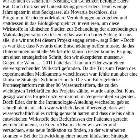
wir können es schaffen.» Keating, ein Genetiker, befolgte Eders
Rat. Doch trotz seiner Unterstützung geriet Eders Team wenige
Jahre später in eine Sackgasse, als Novartis beschloss, das
Programm für niedermolekulare Verbindungen aufzugeben und
stattdessen in das Biologikaprojekt zu investieren, um diese
Wirkstoffe in klinischen Studien zur Behandlung der altersbedingten
Makuladegeneration zu testen. «Das war ein harter Schlag für uns
alle, die wir uns bei diesem Projekt engagierten», sagt Eder. «Doch
es war klar, dass Novartis eine Entscheidung treffen musste, da das
Unternehmen nicht alle Wirkstoffe klinisch testen konnte. Es ging
um einen strategischen Schritt, den wir akzeptieren mussten.»
Gegen die Wand … 2011 hatte das Team um Eder zwar einen
vielversprechenden Wirkstoff gefunden. Da die Tür zum Testen des
experimentellen Medikaments verschlossen war, fehlte nun aber eine
klinische Strategie. Schlimmer noch: Die von Eder geleitete
Proteaseplattform mit über 80 Wissenschaftlern, die zu den
wichtigsten Triebkräften des Projekts zählte, wurde aufgelöst. Kurz
gesagt war das Projekt dazu verdammt, in Vergessenheit zu geraten.
Doch Eder, der in die Immunologie-Abteilung wechselte, gab so
schnell nicht auf. «Ich war wirklich davon überzeugt, dass wir
wissenschaftlich alles richtig gemacht hatten und dass die bis dahin
entwickelten Wirkstoffe den Bedürfnissen der Patienten gerecht
werden könnten», so Eder. «Also machten wir weiter und
versuchten, eine neue Indikation zu finden, an der wir arbeiten
konnten.» Bei der Entwicklung einer neuen klinischen Strategie