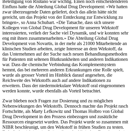
Beteiligung von Risitano war wichtig. Einen noch entscheidenderen
Einfluss hatte die Abteilung Global Drug Development: «Wir hatten
zwar überzeugende Daten geliefert, doch das allein hätte nicht
gereicht, um das Projekt von der Entdeckung zur Entwicklung zu
bringen», so Anna Schubart. «Die Tatsache, dass sich unsere
Kollegen von Global Drug Development für unseren Wirkstoff
interessierten, verlieh der Sache viel Dynamik, und wir konnten sehr
eng mit ihnen zusammenarbeiten.» Die Abteilung Global Drug
Development von Novartis, in der mehr als 21000 Mitarbeitende an
klinischen Studien arbeiten, zeigte Interesse an dem Wirkstoff, da
das Unternehmen auf der Suche nach neuen Behandlungsmethoden
für Patienten mit seltenen Blutkrankheiten und anderen Indikationen
war. Dass die chemische Verbindung das Komplementsystem
hemmt, das bei mehreren anderen Erkrankungen eine Rolle spielt,
wurde als grosser Vorteil im Hinblick darauf angesehen, die
Reichweite des Wirkstoffs auch auf andere Indikationen zu
erweitern. Dass der niedermolekulare Wirkstoff oral eingenommen
werden konnte, wurde ebenfalls als Vorteil betrachtet.
Zwar blieben noch Fragen zur Dosierung und zu möglichen
Nebenwirkungen des Wirkstoffs. Dennoch machte das Projekt rasch
Fortschritte, als Marty Lefkowitz und Thomas Holbro von Global
Drug Development in den Prozess einbezogen und zusätzliche
Ressourcen eingesetzt wurden. Das Projekt wurde so zusammen mit
NIBR beschleunigt, um den Wirkstoff in frühen Studien zu testen.