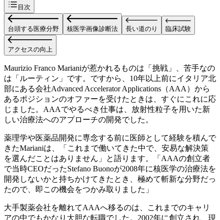
目次
台頭する医療分野
核医学画像診断法
長い道のり
臨床試験
アクセスの向上
Maurizio Franco Marianiが惹かれるものは「挑戦」、苦手なの
は「ルーティン」です。ですから、10年以上前にイタリア北
部にある会社Advanced Accelerator Applications（AAA）から
あるポジションのオファーを受けたときは、すぐにこれに応
じました。AAAでやるべき仕事は、放射性粒子を用いた新
しい治療法へのアプローチの開発でした。
薬理学や医薬品開発に専念する前に医師として経験を積んで
きたMarianiは、「これまで働いてきた中で、安易な解決策
を選んだことはありません」と語ります。「AAAの創立者
で当時CEOだったStefano Buonoが2008年に核医学の治療法を
開発しないかと持ちかけてきたとき、極めて斬新な分野だっ
たので、即この機会をつかみ取りました」
大手製薬会社を離れてAAAへ移るのは、これまでのキャリ
アの中でもかなり大胆な転職でした。2002年に創立され、現