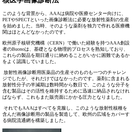
核医学画像診断法
このような背景から、AAAは病院や医療センター向けに、
PETやSPECTといった画像診断法に必要な放射性薬剤の生産
を始めました。当時、そのような薬剤を独力で作れる医療機
関はほとんどなかったのです。
欧州原子核研究機構（CERN）で働いた経験を持つAAA創設
者のBuonoは、基礎となる物理的プロセスを熟知しており、
これらの製品を期日通りに納めることがいかに困難であるか
をよく認識していました。
放射性画像診断用医薬品の生産そのものも一つのチャレン
ジでしたが、それだけではなかったのです。薬剤に含まれる
放射性分子の半減期は数時間から数日で、このような分子を
含む製品はその活性を維持するために迅速に納品されなけれ
ばならず、これもまた販売面にかかる圧力となりました。
それでもAAAはすべてを克服し、このような放射性核種を
含んだ画像診断用の製品を製造して、欧州の広域をカバーす
る病院流通網を構築しました。