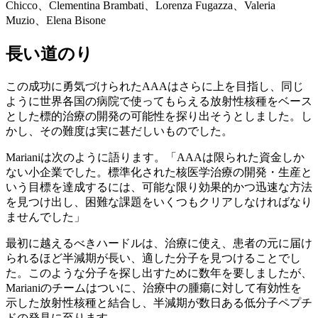
Chicco、Clementina Brambati、Lorenza Fugazza、Valeria
Muzio、Elena Bisone
長い道のり
この成功に勇気づけられたAAAはさらに上を目指し、同じ
ように世界各国の病院で使ってもらえる放射性核種をベース
とした標的治療の開発の可能性を探り出そうとしました。し
かし、その難度は実に甚だしいものでした。
Marianiは次のように語ります。「AAAは限られた資金しか
ない小企業でした。標準化された核医学治療の開発・生産と
いう目標を達成するには、可能な限り効果的かつ迅速な方法
を見つけ出し、困難な課題をいくつもクリアしなければなり
ませんでした」
最初に越えるべきハードルは、治療に使え、患者の元に届け
られるほど半減期が長い、適した分子を見つけることでし
た。このような分子を探し出すために数年を要しましたが、
Marianiのチームはついに、治療中の腫瘍に対して有効性を
示した放射性核種と結合し、半減期が数日ある低分子ペプチ
ドの発見に至ります。