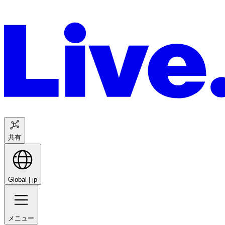
共有
Global |
jp
メニュー