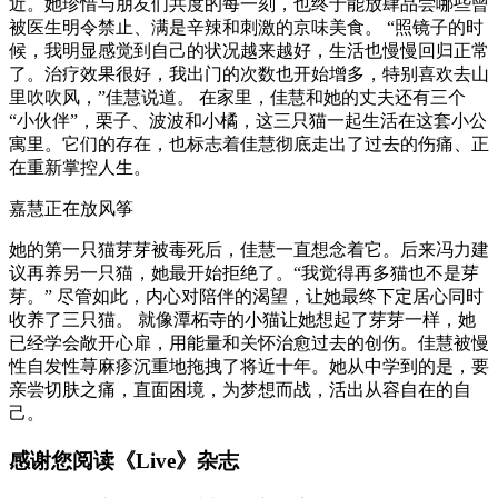
近。她珍惜与朋友们共度的每一刻，也终于能放肆品尝哪些曾
被医生明令禁止、满是辛辣和刺激的京味美食。 “照镜子的时
候，我明显感觉到自己的状况越来越好，生活也慢慢回归正常
了。治疗效果很好，我出门的次数也开始增多，特别喜欢去山
里吹吹风，”佳慧说道。 在家里，佳慧和她的丈夫还有三个
“小伙伴”，栗子、波波和小橘，这三只猫一起生活在这套小公
寓里。它们的存在，也标志着佳慧彻底走出了过去的伤痛、正
在重新掌控人生。
嘉慧正在放风筝
她的第一只猫芽芽被毒死后，佳慧一直想念着它。后来冯力建
议再养另一只猫，她最开始拒绝了。“我觉得再多猫也不是芽
芽。” 尽管如此，内心对陪伴的渴望，让她最终下定居心同时
收养了三只猫。 就像潭柘寺的小猫让她想起了芽芽一样，她
已经学会敞开心扉，用能量和关怀治愈过去的创伤。佳慧被慢
性自发性荨麻疹沉重地拖拽了将近十年。她从中学到的是，要
亲尝切肤之痛，直面困境，为梦想而战，活出从容自在的自
己。
感谢您阅读《Live》杂志