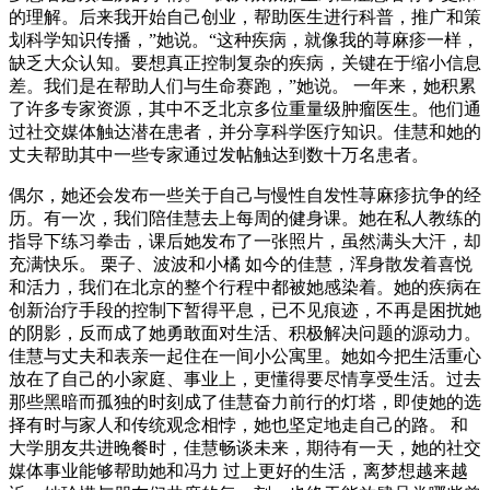
的理解。后来我开始自己创业，帮助医生进行科普，推广和策
划科学知识传播，”她说。“这种疾病，就像我的荨麻疹一样，
缺乏大众认知。要想真正控制复杂的疾病，关键在于缩小信息
差。我们是在帮助人们与生命赛跑，”她说。 一年来，她积累
了许多专家资源，其中不乏北京多位重量级肿瘤医生。他们通
过社交媒体触达潜在患者，并分享科学医疗知识。佳慧和她的
丈夫帮助其中一些专家通过发帖触达到数十万名患者。
偶尔，她还会发布一些关于自己与慢性自发性荨麻疹抗争的经
历。有一次，我们陪佳慧去上每周的健身课。她在私人教练的
指导下练习拳击，课后她发布了一张照片，虽然满头大汗，却
充满快乐。 栗子、波波和小橘 如今的佳慧，浑身散发着喜悦
和活力，我们在北京的整个行程中都被她感染着。她的疾病在
创新治疗手段的控制下暂得平息，已不见痕迹，不再是困扰她
的阴影，反而成了她勇敢面对生活、积极解决问题的源动力。
佳慧与丈夫和表亲一起住在一间小公寓里。她如今把生活重心
放在了自己的小家庭、事业上，更懂得要尽情享受生活。过去
那些黑暗而孤独的时刻成了佳慧奋力前行的灯塔，即使她的选
择有时与家人和传统观念相悖，她也坚定地走自己的路。 和
大学朋友共进晚餐时，佳慧畅谈未来，期待有一天，她的社交
媒体事业能够帮助她和冯力 过上更好的生活，离梦想越来越