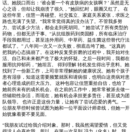
话。她脱口而出：‘谁会要一个有皮肤病的女孩啊？’ 虽然是无
心之语，但却让我崩溃了很久，”她回忆时，眼圈又红了。 在
这些年里，佳慧一再碰壁。社交孤立、家庭关系紧张，求医之
路也充满了失望。“我常常觉得真的没办法了。不管我多努
力、尝试多少方法，都会走到死胡同。” 她尝试了所有类型的
药物，但都无济于事。“从抗组胺药到类固醇，所有临床治疗
手段我都用过，甚至连外用药、中草药、益生菌这些替代疗法
都试了。” 八年间一次又一次失败，彻底击垮了她。“这真的
把我的心态搞崩了。在这种反复受折磨的过程中，我开始对生
活、自己和未来都产生了极大的怀疑。之后一段时间，我都在
服用抗抑郁药，”她坦言。 得到理解 转机发生得出乎意料。她
找到了一份新工作，上司非常理解她的健康状况。她有个孩子
患有湿疹，知道这需要频繁就医和请病假，也明白这类病对患
者心理造成的巨大压力。 这种包容让佳慧重拾自信，也给了
她前所未有的成长机会。在之前的工作中，她常常被派去做一
些辅助性杂活，而现在，她有机会承担更多责任，甚至成为团
队领导。 也许正是这份力量，让她有了尝试恋爱的勇气。一
位朋友早些时候曾试图为她和一位平面设计师牵线，但她一开
始犹豫着要不要见面。
“我朋友试过给我介绍对象。那时，我虽然渴望爱情，但又觉
得没人会喜欢我。所以，在第一次见到 冯力（化名）时，我