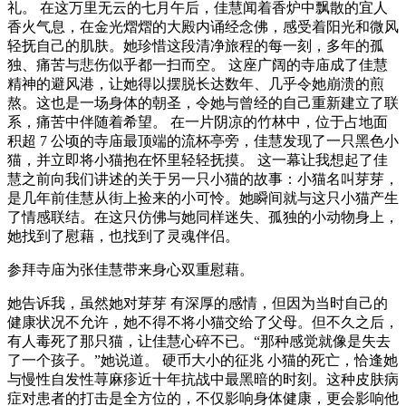
礼。 在这万里无云的七月午后，佳慧闻着香炉中飘散的宜人
香火气息，在金光熠熠的大殿内诵经念佛，感受着阳光和微风
轻抚自己的肌肤。她珍惜这段清净旅程的每一刻，多年的孤
独、痛苦与悲伤似乎都一扫而空。 这座广阔的寺庙成了佳慧
精神的避风港，让她得以摆脱长达数年、几乎令她崩溃的煎
熬。这也是一场身体的朝圣，令她与曾经的自己重新建立了联
系，痛苦中伴随着希望。 在一片阴凉的竹林中，位于占地面
积超 7 公顷的寺庙最顶端的流杯亭旁，佳慧发现了一只黑色小
猫，并立即将小猫抱在怀里轻轻抚摸。 这一幕让我想起了佳
慧之前向我们讲述的关于另一只小猫的故事：小猫名叫芽芽，
是几年前佳慧从街上捡来的小可怜。她瞬间就与这只小猫产生
了情感联结。在这只仿佛与她同样迷失、孤独的小动物身上，
她找到了慰藉，也找到了灵魂伴侣。
参拜寺庙为张佳慧带来身心双重慰藉。
她告诉我，虽然她对芽芽 有深厚的感情，但因为当时自己的
健康状况不允许，她不得不将小猫交给了父母。但不久之后，
有人毒死了那只猫，让佳慧心碎不已。“那种感觉就像是失去
了一个孩子。”她说道。 硬币大小的征兆 小猫的死亡，恰逢她
与慢性自发性荨麻疹近十年抗战中最黑暗的时刻。这种皮肤病
症对患者的打击是全方位的，不仅影响身体健康，更会影响他