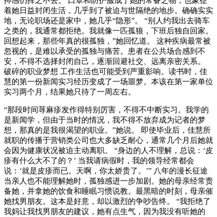
抑感仍挥之不去。 口罩和防护服成了她的常备之物，也象征
着她日益封闭生活，几乎到了被迫与世隔绝的地步。确确实实
地，无论职场还是家中，她几乎“隐形”。 “别人约我出去骑车
之类的，我通常都拒绝。我就像一匹孤狼，下班后独自回家。
回想起来，那些年真的很孤独，”她回忆道。 这种疾病最常被
忽视的，是难以承受的孤独与痛苦。患者在公共场合感到不
安，不得不选择封闭自己，逐渐回避社交、远离亲密关系。
破碎的职业梦想 工作生活也可能受到严重影响。读书时，佳
慧的第一份新闻实习经历变成了一场噩梦。本该在第一家单位
实习两个月，结果她只待了一周左右。
“那段时间荨麻疹发作得特别厉害，不得不中断实习。我学的
是新闻学，但由于当时的情况，我不得不放弃成为记者的梦
想，那真的是我很渴望的职业。”她说。 即使毕业后，佳慧所
就职的传播于营销类公司也大多缺乏耐心，通常几个月后她就
会因为健康状况被迫主动离职。 “身边的人不理解，总说：‘皮
疹有什么大不了的？’ 当我请病假时，我的领导经常都会
说：‘就是皮疹而已。天啊，你太娇贵了。’” 八年的漫长征途
当亲人也不能理解她时，孤独感进一步加剧。她的母亲经常责
备她，并拿她的饮食和睡眠习惯说教。最黑暗的时刻，母亲催
她找男朋友。这本是好意，却以激烈的争吵告终。 “我拒绝了
我妈让我找男朋友的建议，她有点生气，因为我没有听她的