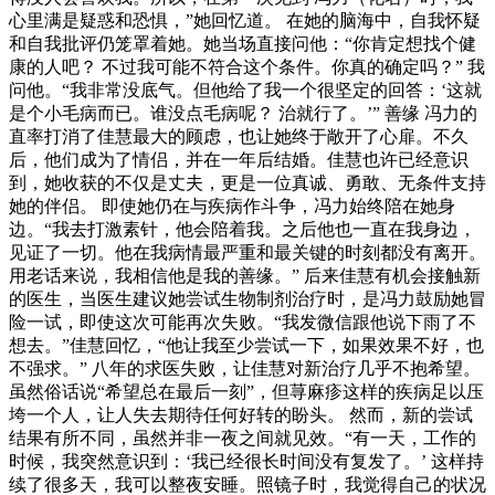
心里满是疑惑和恐惧，”她回忆道。 在她的脑海中，自我怀疑
和自我批评仍笼罩着她。她当场直接问他：“你肯定想找个健
康的人吧？ 不过我可能不符合这个条件。你真的确定吗？” 我
问他。“我非常没底气。但他给了我一个很坚定的回答：‘这就
是个小毛病而已。谁没点毛病呢？ 治就行了。’” 善缘 冯力的
直率打消了佳慧最大的顾虑，也让她终于敞开了心扉。不久
后，他们成为了情侣，并在一年后结婚。佳慧也许已经意识
到，她收获的不仅是丈夫，更是一位真诚、勇敢、无条件支持
她的伴侣。 即使她仍在与疾病作斗争，冯力始终陪在她身
边。“我去打激素针，他会陪着我。之后他也一直在我身边，
见证了一切。他在我病情最严重和最关键的时刻都没有离开。
用老话来说，我相信他是我的善缘。” 后来佳慧有机会接触新
的医生，当医生建议她尝试生物制剂治疗时，是冯力鼓励她冒
险一试，即使这次可能再次失败。“我发微信跟他说下雨了不
想去。”佳慧回忆，“他让我至少尝试一下，如果效果不好，也
不强求。” 八年的求医失败，让佳慧对新治疗几乎不抱希望。
虽然俗话说“希望总在最后一刻”，但荨麻疹这样的疾病足以压
垮一个人，让人失去期待任何好转的盼头。 然而，新的尝试
结果有所不同，虽然并非一夜之间就见效。“有一天，工作的
时候，我突然意识到：‘我已经很长时间没有复发了。’ 这样持
续了很多天，我可以整夜安睡。照镜子时，我觉得自己的状况