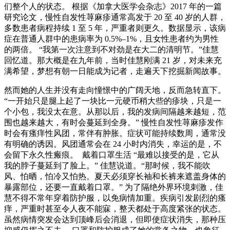
们整个人的状态。 根据《加拿大医学会杂志》2017 年的一篇
研究论文，慢性自发性荨麻疹通常高发于 20 至 40 岁的人群，
多数患者病程持续 1 至 5 年，严重者则更久。数据显示，该病
症在普通人群中的患病率为 0.5%–1%，且女性患者约为男性
的两倍。 “我第一次注意到不对劲是在大二的清明节。”佳慧
回忆道。那大概是在九年前，当时佳慧刚满 21 岁，对未来充
满希望，梦想有朝一日能成为记者，走遍天下挖掘新闻故事。
然而她的人生并没有走向憧憬中的广阔天地，反而急转直下。
“一开始只是腿上起了一块比一元硬币稍大些的疹块，只是一
个小包，我没太在意。从那以后，我的发病间隔越来越短，范
围也越来越大，有时会蔓延到全身。” 慢性自发性荨麻疹发作
时会有瘙痒性风团，常伴有肿胀。症状可能持续数周，通常没
有明确的诱因。风团通常会在 24 小时内消失，幸运的是，不
会留下永久性瘢痕。 戴着口罩生活 “最难以接受的是，它从
我的脖子蔓延到了脸上。” 佳慧说道。“那时候，我不能吹
风、怕晒，怕冷又怕热。夏天必须穿长袖和长裤来遮盖身体的
暴露部位，还要一直戴着口罩。” 为了隔绝外界环境刺激，佳
慧不得不常年穿着防护服，以免病情加重。疾病引发剧烈的瘙
痒，严重时甚至令人夜不能寐，整天都处于高度紧张的状态。
虽然病情突发会达到顶峰后会消退，但即使症状消失，那种压