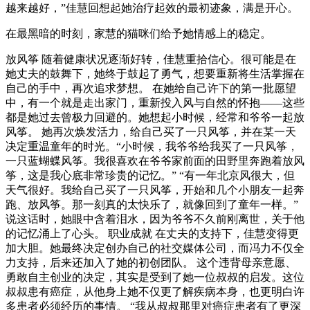
越来越好，”佳慧回想起她治疗起效的最初迹象，满是开心。
在最黑暗的时刻，家慧的猫咪们给予她情感上的稳定。
放风筝 随着健康状况逐渐好转，佳慧重拾信心。很可能是在
她丈夫的鼓舞下，她终于鼓起了勇气，想要重新将生活掌握在
自己的手中，再次追求梦想。 在她给自己许下的第一批愿望
中，有一个就是走出家门，重新投入风与自然的怀抱——这些
都是她过去曾极力回避的。她想起小时候，经常和爷爷一起放
风筝。 她再次焕发活力，给自己买了一只风筝，并在某一天
决定重温童年的时光。“小时候，我爷爷给我买了一只风筝，
一只蓝蝴蝶风筝。我很喜欢在爷爷家前面的田野里奔跑着放风
筝，这是我心底非常珍贵的记忆。” “有一年北京风很大，但
天气很好。我给自己买了一只风筝，开始和几个小朋友一起奔
跑、放风筝。那一刻真的太快乐了，就像回到了童年一样。”
说这话时，她眼中含着泪水，因为爷爷不久前刚离世，关于他
的记忆涌上了心头。 职业成就 在丈夫的支持下，佳慧变得更
加大胆。她最终决定创办自己的社交媒体公司，而冯力不仅全
力支持，后来还加入了她的初创团队。 这个违背母亲意愿、
勇敢自主创业的决定，其实是受到了她一位叔叔的启发。这位
叔叔患有癌症，从他身上她不仅更了解疾病本身，也更明白许
多患者必须经历的事情。 “我从叔叔那里对癌症患者有了更深