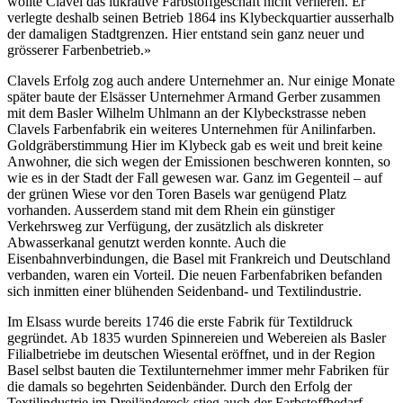
wollte Clavel das lukrative Farbstoffgeschäft nicht verlieren. Er
verlegte deshalb seinen Betrieb 1864 ins Klybeckquartier ausserhalb
der damaligen Stadtgrenzen. Hier entstand sein ganz neuer und
grösserer Farbenbetrieb.»
Clavels Erfolg zog auch andere Unternehmer an. Nur einige Monate
später baute der Elsässer Unternehmer Armand Gerber zusammen
mit dem Basler Wilhelm Uhlmann an der Klybeckstrasse neben
Clavels Farbenfabrik ein weiteres Unternehmen für Anilinfarben.
Goldgräberstimmung Hier im Klybeck gab es weit und breit keine
Anwohner, die sich wegen der Emissionen beschweren konnten, so
wie es in der Stadt der Fall gewesen war. Ganz im Gegenteil – auf
der grünen Wiese vor den Toren Basels war genügend Platz
vorhanden. Ausserdem stand mit dem Rhein ein günstiger
Verkehrsweg zur Verfügung, der zusätzlich als diskreter
Abwasserkanal genutzt werden konnte. Auch die
Eisenbahnverbindungen, die Basel mit Frankreich und Deutschland
verbanden, waren ein Vorteil. Die neuen Farbenfabriken befanden
sich inmitten einer blühenden Seidenband- und Textilindustrie.
Im Elsass wurde bereits 1746 die erste Fabrik für Textildruck
gegründet. Ab 1835 wurden Spinnereien und Webereien als Basler
Filialbetriebe im deutschen Wiesental eröffnet, und in der Region
Basel selbst bauten die Textilunternehmer immer mehr Fabriken für
die damals so begehrten Seidenbänder. Durch den Erfolg der
Textilindustrie im Dreiländereck stieg auch der Farbstoffbedarf