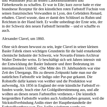
und Wahlbasler jetzt an seinen Laborinstrumenten und
Färberkesseln zu schaffen. Er war in Eile; kurz zuvor hatte er eine
brandneue Rezeptur für den künstlichen roten Farbstoff Fuchsin von
seinen französischen Verwandten in Lyon, den Gebrüdern Renard,
erhalten. Clavel wusste, dass er damit den Schlüssel zu Ruhm und
Reichtum in der Hand hielt. Er wollte unbedingt der Erste sein, der
in der Schweiz den neuen Farbstoff herstellte – und er schaffte es
auch.
Alexander Clavel, um 1860.
Ohne sich dessen bewusst zu sein, legte Clavel in seiner kleinen
Basler Fabrik einen wichtigen Grundstein für die bald erstarkende
chemische Industrie der Schweiz, wie Novartis-Firmen-Archivar
Walter Dettwiler weiss. Er beschäftigt sich seit Jahren intensiv mit
der Entwicklung der Basler Industrie und ihrer Bedeutung im
internationalen Umfeld. «Die Mitte des 19. Jahrhunderts war eine
Zeit des Übergangs. Bis zu diesem Zeitpunkt hatte man nur die
natürlichen Farbstoffe wie Indigo oder Pur-pur gekannt. Die
Rohstoffe dafür kamen von weither und die Produktion war
aufwendig. Als 1856 in England der erste künstliche Farbstoff er-
funden wurde, brach eine Art Goldgräberstimmung aus, und alle
wollten an diesen neuen Farbstoffen verdienen.» Die künstlich
hergestellten Farbstoffe wurden auch Anilinfarben genannt, weil die
Stickstoffverbindung Anilin einer der Hauptbestandteile der
Farbstoffsynthese war. Das Anilin wiederum wurde aus