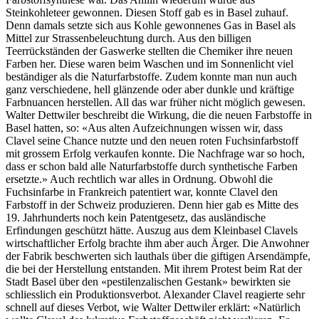
Steinkohleteer gewonnen. Diesen Stoff gab es in Basel zuhauf.
Denn damals setzte sich aus Kohle gewonnenes Gas in Basel als
Mittel zur Strassenbeleuchtung durch. Aus den billigen
Teerrückständen der Gaswerke stellten die Chemiker ihre neuen
Farben her. Diese waren beim Waschen und im Sonnenlicht viel
beständiger als die Naturfarbstoffe. Zudem konnte man nun auch
ganz verschiedene, hell glänzende oder aber dunkle und kräftige
Farbnuancen herstellen. All das war früher nicht möglich gewesen.
Walter Dettwiler beschreibt die Wirkung, die die neuen Farbstoffe in
Basel hatten, so: «Aus alten Aufzeichnungen wissen wir, dass
Clavel seine Chance nutzte und den neuen roten Fuchsinfarbstoff
mit grossem Erfolg verkaufen konnte. Die Nachfrage war so hoch,
dass er schon bald alle Naturfarbstoffe durch synthetische Farben
ersetzte.» Auch rechtlich war alles in Ordnung. Obwohl die
Fuchsinfarbe in Frankreich patentiert war, konnte Clavel den
Farbstoff in der Schweiz produzieren. Denn hier gab es Mitte des
19. Jahrhunderts noch kein Patentgesetz, das ausländische
Erfindungen geschützt hätte. Auszug aus dem Kleinbasel Clavels
wirtschaftlicher Erfolg brachte ihm aber auch Ärger. Die Anwohner
der Fabrik beschwerten sich lauthals über die giftigen Arsendämpfe,
die bei der Herstellung entstanden. Mit ihrem Protest beim Rat der
Stadt Basel über den «pestilenzalischen Gestank» bewirkten sie
schliesslich ein Produktionsverbot. Alexander Clavel reagierte sehr
schnell auf dieses Verbot, wie Walter Dettwiler erklärt: «Natürlich