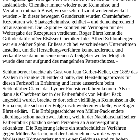
ausländische Chemiker immer wieder neue Kenntnisse und
Verfahren mit nach Basel, wo sie sehr effizient weiterentwickelt
wurden.» In dieser bewegten Gründerzeit wurden Chemiefarben-
Rezepturen wie Staatsgeheimnisse gehütet – und dementsprechend
oft ausspioniert. Die «Spione» konnten ein Vermögen mit der
Weitergabe der Rezepturen verdienen. Roger Ehret kennt die
Gründe dafür: «Der Elsässer Chemiker Jules Albert Schlumberger
war ein solcher Spion. Er liess sich bei verschiedenen Unternehmen
anstellen, um die Herstellungsverfahren kennenzulernen, und
verkaufte sie dann an seine neuen Arbeitgeber weiter. Möglich
wurde dies nur aufgrund des mangelnden Patentschutzes.»
Schlumberger brachte als Gast von Jean Gerber-Keller, der 1859 das
Azalein in Frankreich entdeckt hatte, den Herstellungsprozess für
diesen Farbstoff in Erfahrung und lernte ausserdem beim
Seidenfärber Clavel das Lyoner Fuchsinverfahren kennen. Als er
dann als Chefchemiker in der Farbenfabrik von Müller-Pack
angestellt wurde, brachte er dort seine vielfältigen Kenntnisse in die
Firma ein, die sich in der Folge rasch weiterentwickelte, wie Roger
Ehret erklärt. «Die Erfolgsgeschichte von Müller-Pack endete
allerdings schon nach zwei Jahren, weil in der Nachbarschaft seiner
Farbenfabrik plötzlich sieben Personen an Arsenvergiftung
erkrankten. Die Regierung leitete ein strafrechtliches Verfahren
gegen Müller-Pack ein, und der Unternehmer wurde wegen
fahrlässiger Körperverletzung zu einer Geldbusse und zu hohen