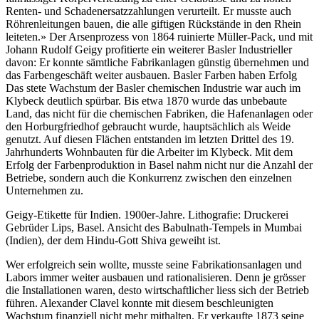
Renten- und Schadenersatzzahlungen verurteilt. Er musste auch
Röhrenleitungen bauen, die alle giftigen Rückstände in den Rhein
leiteten.» Der Arsenprozess von 1864 ruinierte Müller-Pack, und mit
Johann Rudolf Geigy profitierte ein weiterer Basler Industrieller
davon: Er konnte sämtliche Fabrikanlagen günstig übernehmen und
das Farbengeschäft weiter ausbauen. Basler Farben haben Erfolg
Das stete Wachstum der Basler chemischen Industrie war auch im
Klybeck deutlich spürbar. Bis etwa 1870 wurde das unbebaute
Land, das nicht für die chemischen Fabriken, die Hafenanlagen oder
den Horburgfriedhof gebraucht wurde, hauptsächlich als Weide
genutzt. Auf diesen Flächen entstanden im letzten Drittel des 19.
Jahrhunderts Wohnbauten für die Arbeiter im Klybeck. Mit dem
Erfolg der Farbenproduktion in Basel nahm nicht nur die Anzahl der
Betriebe, sondern auch die Konkurrenz zwischen den einzelnen
Unternehmen zu.
Geigy-Etikette für Indien. 1900er-Jahre. Lithografie: Druckerei
Gebrüder Lips, Basel. Ansicht des Babulnath-Tempels in Mumbai
(Indien), der dem Hindu-Gott Shiva geweiht ist.
Wer erfolgreich sein wollte, musste seine Fabrikationsanlagen und
Labors immer weiter ausbauen und rationalisieren. Denn je grösser
die Installationen waren, desto wirtschaftlicher liess sich der Betrieb
führen. Alexander Clavel konnte mit diesem beschleunigten
Wachstum finanziell nicht mehr mithalten. Er verkaufte 1873 seine