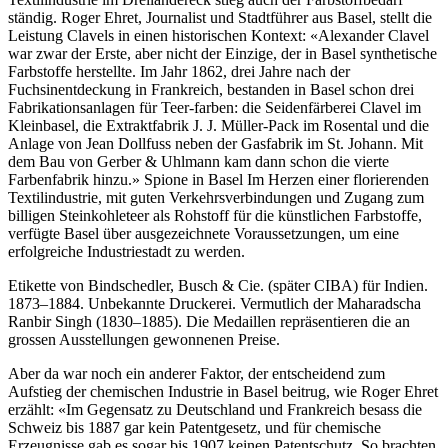
ständig. Roger Ehret, Journalist und Stadtführer aus Basel, stellt die
Leistung Clavels in einen historischen Kontext: «Alexander Clavel
war zwar der Erste, aber nicht der Einzige, der in Basel synthetische
Farbstoffe herstellte. Im Jahr 1862, drei Jahre nach der
Fuchsinentdeckung in Frankreich, bestanden in Basel schon drei
Fabrikationsanlagen für Teer-farben: die Seidenfärberei Clavel im
Kleinbasel, die Extraktfabrik J. J. Müller-Pack im Rosental und die
Anlage von Jean Dollfuss neben der Gasfabrik im St. Johann. Mit
dem Bau von Gerber & Uhlmann kam dann schon die vierte
Farbenfabrik hinzu.» Spione in Basel Im Herzen einer florierenden
Textilindustrie, mit guten Verkehrsverbindungen und Zugang zum
billigen Steinkohleteer als Rohstoff für die künstlichen Farbstoffe,
verfügte Basel über ausgezeichnete Voraussetzungen, um eine
erfolgreiche Industriestadt zu werden.
Etikette von Bindschedler, Busch & Cie. (später CIBA) für Indien.
1873–1884. Unbekannte Druckerei. Vermutlich der Maharadscha
Ranbir Singh (1830–1885). Die Medaillen repräsentieren die an
grossen Ausstellungen gewonnenen Preise.
Aber da war noch ein anderer Faktor, der entscheidend zum
Aufstieg der chemischen Industrie in Basel beitrug, wie Roger Ehret
erzählt: «Im Gegensatz zu Deutschland und Frankreich besass die
Schweiz bis 1887 gar kein Patentgesetz, und für chemische
Erzeugnisse gab es sogar bis 1907 keinen Patentschutz. So brachten