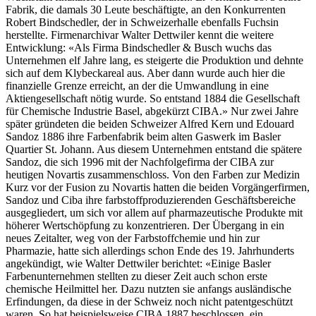
Fabrik, die damals 30 Leute beschäftigte, an den Konkurrenten
Robert Bindschedler, der in Schweizerhalle ebenfalls Fuchsin
herstellte. Firmenarchivar Walter Dettwiler kennt die weitere
Entwicklung: «Als Firma Bindschedler & Busch wuchs das
Unternehmen elf Jahre lang, es steigerte die Produktion und dehnte
sich auf dem Klybeckareal aus. Aber dann wurde auch hier die
finanzielle Grenze erreicht, an der die Umwandlung in eine
Aktiengesellschaft nötig wurde. So entstand 1884 die Gesellschaft
für Chemische Industrie Basel, abgekürzt CIBA.» Nur zwei Jahre
später gründeten die beiden Schweizer Alfred Kern und Edouard
Sandoz 1886 ihre Farbenfabrik beim alten Gaswerk im Basler
Quartier St. Johann. Aus diesem Unternehmen entstand die spätere
Sandoz, die sich 1996 mit der Nachfolgefirma der CIBA zur
heutigen Novartis zusammenschloss. Von den Farben zur Medizin
Kurz vor der Fusion zu Novartis hatten die beiden Vorgängerfirmen,
Sandoz und Ciba ihre farbstoffproduzierenden Geschäftsbereiche
ausgegliedert, um sich vor allem auf pharmazeutische Produkte mit
höherer Wertschöpfung zu konzentrieren. Der Übergang in ein
neues Zeitalter, weg von der Farbstoffchemie und hin zur
Pharmazie, hatte sich allerdings schon Ende des 19. Jahrhunderts
angekündigt, wie Walter Dettwiler berichtet: «Einige Basler
Farbenunternehmen stellten zu dieser Zeit auch schon erste
chemische Heilmittel her. Dazu nutzten sie anfangs ausländische
Erfindungen, da diese in der Schweiz noch nicht patentgeschützt
waren. So hat beispielsweise CIBA 1887 beschlossen, ein