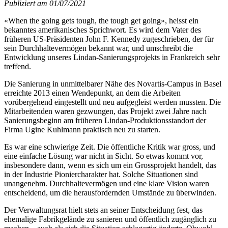
Publiziert am 01/07/2021
«When the going gets tough, the tough get going», heisst ein
bekanntes amerikanisches Sprichwort. Es wird dem Vater des
früheren US-Präsidenten John F. Kennedy zugeschrieben, der für
sein Durchhaltevermögen bekannt war, und umschreibt die
Entwicklung unseres Lindan-Sanierungsprojekts in Frankreich sehr
treffend.
Die Sanierung in unmittelbarer Nähe des Novartis-Campus in Basel
erreichte 2013 einen Wendepunkt, an dem die Arbeiten
vorübergehend eingestellt und neu aufgegleist werden mussten. Die
Mitarbeitenden waren gezwungen, das Projekt zwei Jahre nach
Sanierungsbeginn am früheren Lindan-Produktionsstandort der
Firma Ugine Kuhlmann praktisch neu zu starten.
Es war eine schwierige Zeit. Die öffentliche Kritik war gross, und
eine einfache Lösung war nicht in Sicht. So etwas kommt vor,
insbesondere dann, wenn es sich um ein Grossprojekt handelt, das
in der Industrie Pioniercharakter hat. Solche Situationen sind
unangenehm. Durchhaltevermögen und eine klare Vision waren
entscheidend, um die herausfordernden Umstände zu überwinden.
Der Verwaltungsrat hielt stets an seiner Entscheidung fest, das
ehemalige Fabrikgelände zu sanieren und öffentlich zugänglich zu