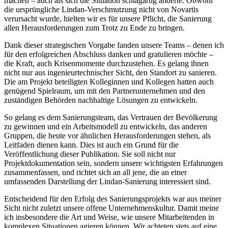
machen – auch als sich die Situation schlagartig änderte. Obwohl
die ursprüngliche Lindan-Verschmutzung nicht von Novartis
verursacht wurde, hielten wir es für unsere Pflicht, die Sanierung
allen Herausforderungen zum Trotz zu Ende zu bringen.
Dank dieser strategischen Vorgabe fanden unsere Teams – denen ich
für den erfolgreichen Abschluss danken und gratulieren möchte –
die Kraft, auch Krisenmomente durchzustehen. Es gelang ihnen
nicht nur aus ingenieurtechnischer Sicht, den Standort zu sanieren.
Die am Projekt beteiligten Kolleginnen und Kollegen hatten auch
genügend Spielraum, um mit den Partnerunternehmen und den
zuständigen Behörden nachhaltige Lösungen zu entwickeln.
So gelang es dem Sanierungsteam, das Vertrauen der Bevölkerung
zu gewinnen und ein Arbeitsmodell zu entwickeln, das anderen
Gruppen, die heute vor ähnlichen Herausforderungen stehen, als
Leitfaden dienen kann. Dies ist auch ein Grund für die
Veröffentlichung dieser Publikation. Sie soll nicht nur
Projektdokumentation sein, sondern unsere wichtigsten Erfahrungen
zusammenfassen, und richtet sich an all jene, die an einer
umfassenden Darstellung der Lindan-Sanierung interessiert sind.
Entscheidend für den Erfolg des Sanierungsprojekts war aus meiner
Sicht nicht zuletzt unsere offene Unternehmenskultur. Damit meine
ich insbesondere die Art und Weise, wie unsere Mitarbeitenden in
komplexen Situationen agieren können. Wir achteten stets auf eine