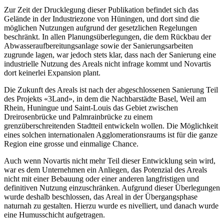
Zur Zeit der Drucklegung dieser Publikation befindet sich das
Gelände in der Industriezone von Hüningen, und dort sind die
möglichen Nutzungen aufgrund der gesetzlichen Regelungen
beschränkt. In allen Planungsüberlegungen, die dem Rückbau der
Abwasseraufbereitungsanlage sowie der Sanierungsarbeiten
zugrunde lagen, war jedoch stets klar, dass nach der Sanierung eine
industrielle Nutzung des Areals nicht infrage kommt und Novartis
dort keinerlei Expansion plant.
Die Zukunft des Areals ist nach der abgeschlossenen Sanierung Teil
des Projekts «3Land», in dem die Nachbarstädte Basel, Weil am
Rhein, Huningue und Saint-Louis das Gebiet zwischen
Dreirosenbrücke und Palmrainbrücke zu einem
grenzüberschreitenden Stadtteil entwickeln wollen. Die Möglichkeit
eines solchen internationalen Agglomerationsraums ist für die ganze
Region eine grosse und einmalige Chance.
Auch wenn Novartis nicht mehr Teil dieser Entwicklung sein wird,
war es dem Unternehmen ein Anliegen, das Potenzial des Areals
nicht mit einer Bebauung oder einer anderen langfristigen und
definitiven Nutzung einzuschränken. Aufgrund dieser Überlegungen
wurde deshalb beschlossen, das Areal in der Übergangsphase
naturnah zu gestalten. Hierzu wurde es nivelliert, und danach wurde
eine Humusschicht aufgetragen.