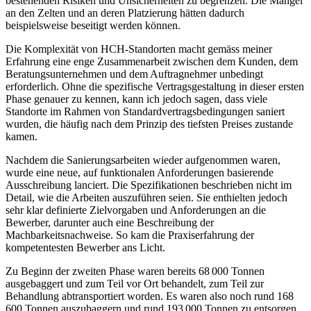
bestehenden Risiken und Unsicherheiten zu begrenzen. Die Mängel
an den Zelten und an deren Platzierung hätten dadurch
beispielsweise beseitigt werden können.
Die Komplexität von HCH-Standorten macht gemäss meiner
Erfahrung eine enge Zusammenarbeit zwischen dem Kunden, dem
Beratungsunternehmen und dem Auftragnehmer unbedingt
erforderlich. Ohne die spezifische Vertragsgestaltung in dieser ersten
Phase genauer zu kennen, kann ich jedoch sagen, dass viele
Standorte im Rahmen von Standardvertragsbedingungen saniert
wurden, die häufig nach dem Prinzip des tiefsten Preises zustande
kamen.
Nachdem die Sanierungsarbeiten wieder aufgenommen waren,
wurde eine neue, auf funktionalen Anforderungen basierende
Ausschreibung lanciert. Die Spezifikationen beschrieben nicht im
Detail, wie die Arbeiten auszuführen seien. Sie enthielten jedoch
sehr klar definierte Zielvorgaben und Anforderungen an die
Bewerber, darunter auch eine Beschreibung der
Machbarkeitsnachweise. So kam die Praxiserfahrung der
kompetentesten Bewerber ans Licht.
Zu Beginn der zweiten Phase waren bereits 68 000 Tonnen
ausgebaggert und zum Teil vor Ort behandelt, zum Teil zur
Behandlung abtransportiert worden. Es waren also noch rund 168
600 Tonnen auszubaggern und rund 193 000 Tonnen zu entsorgen.