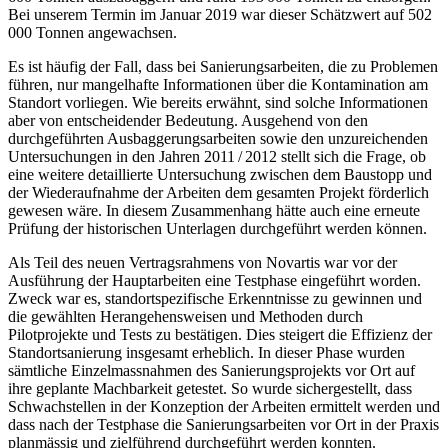
Bei unserem Termin im Januar 2019 war dieser Schätzwert auf 502
000 Tonnen angewachsen.
Es ist häufig der Fall, dass bei Sanierungsarbeiten, die zu Problemen
führen, nur mangelhafte Informationen über die Kontamination am
Standort vorliegen. Wie bereits erwähnt, sind solche Informationen
aber von entscheidender Bedeutung. Ausgehend von den
durchgeführten Ausbaggerungsarbeiten sowie den unzureichenden
Untersuchungen in den Jahren 2011 / 2012 stellt sich die Frage, ob
eine weitere detaillierte Untersuchung zwischen dem Baustopp und
der Wiederaufnahme der Arbeiten dem gesamten Projekt förderlich
gewesen wäre. In diesem Zusammenhang hätte auch eine erneute
Prüfung der historischen Unterlagen durchgeführt werden können.
Als Teil des neuen Vertragsrahmens von Novartis war vor der
Ausführung der Hauptarbeiten eine Testphase eingeführt worden.
Zweck war es, standortspezifische Erkenntnisse zu gewinnen und
die gewählten Herangehensweisen und Methoden durch
Pilotprojekte und Tests zu bestätigen. Dies steigert die Effizienz der
Standortsanierung insgesamt erheblich. In dieser Phase wurden
sämtliche Einzelmassnahmen des Sanierungsprojekts vor Ort auf
ihre geplante Machbarkeit getestet. So wurde sichergestellt, dass
Schwachstellen in der Konzeption der Arbeiten ermittelt werden und
dass nach der Testphase die Sanierungsarbeiten vor Ort in der Praxis
planmässig und zielführend durchgeführt werden konnten.