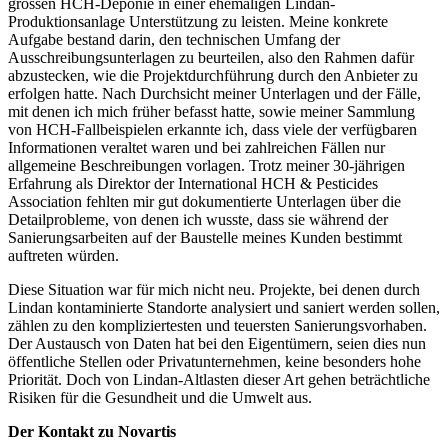
grossen HCH-Deponie in einer ehemaligen Lindan-
Produktionsanlage Unterstützung zu leisten. Meine konkrete
Aufgabe bestand darin, den technischen Umfang der
Ausschreibungsunterlagen zu beurteilen, also den Rahmen dafür
abzustecken, wie die Projektdurchführung durch den Anbieter zu
erfolgen hatte. Nach Durchsicht meiner Unterlagen und der Fälle,
mit denen ich mich früher befasst hatte, sowie meiner Sammlung
von HCH-Fallbeispielen erkannte ich, dass viele der verfügbaren
Informationen veraltet waren und bei zahlreichen Fällen nur
allgemeine Beschreibungen vorlagen. Trotz meiner 30-jährigen
Erfahrung als Direktor der International HCH & Pesticides
Association fehlten mir gut dokumentierte Unterlagen über die
Detailprobleme, von denen ich wusste, dass sie während der
Sanierungsarbeiten auf der Baustelle meines Kunden bestimmt
auftreten würden.
Diese Situation war für mich nicht neu. Projekte, bei denen durch
Lindan kontaminierte Standorte analysiert und saniert werden sollen,
zählen zu den kompliziertesten und teuersten Sanierungsvorhaben.
Der Austausch von Daten hat bei den Eigentümern, seien dies nun
öffentliche Stellen oder Privatunternehmen, keine besonders hohe
Priorität. Doch von Lindan-Altlasten dieser Art gehen beträchtliche
Risiken für die Gesundheit und die Umwelt aus.
Der Kontakt zu Novartis