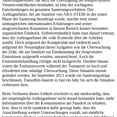
Sanierungsarbeiten, die auch die Übertragung der entsprechenden
Verantwortlichkeiten beinhaltet, ist eine der wichtigsten
Entscheidungen im gesamten Sanierungsverfahren. Der
Auftragnehmer, der am Standort von ARA-STEIH in der ersten
Phase der Sanierung beauftragt wurde, machte trotz seiner
umfangreichen internationalen Erfahrungen und seiner
ausgezeichneten Reputation in diesem Bereich keinen besonders
organisierten Eindruck. Selbstverständlich hatte man darauf vertraut,
dass der Auftragnehmer die volle Kontrolle über die Arbeiten
ausübt. Doch aufgrund der Komplexität und vielleicht auch
aufgrund der Neuartigkeit dieser Aufgaben war die Überwachung
der Zelte, die am Standort zur Eindämmung der freigesetzten
Emissionen aufgestellt wurden, unzureichend. Auch die
Emissionsbehandlung erfolgte nicht fachgerecht. Darüber hinaus
waren die Emissionswerte während des Transports zu hoch und
erforderten eine ständige Überwachung. Diese Situation musste
geändert werden. Im September 2013 wurde ein Sanierungsstopp
beschlossen. Daraufhin dauerte es fast ein Jahr, bis sich die Situation
verbessern liess.
Beim Verfassen dieses Artikels erscheint es mir merkwürdig, dass
der ursprüngliche Auftragnehmer nicht darauf bestanden hatte, mehr
Informationen über die Kontamination am Standort zu erhalten,
bzw. dass er nicht zumindest dafür gesorgt hatte, dass die
Ausschreibung weitere Untersuchungen vorsah, um sämtliche