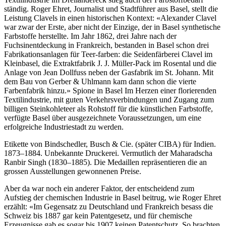
ständig. Roger Ehret, Journalist und Stadtführer aus Basel, stellt die
Leistung Clavels in einen historischen Kontext: «Alexander Clavel
war zwar der Erste, aber nicht der Einzige, der in Basel synthetische
Farbstoffe herstellte. Im Jahr 1862, drei Jahre nach der
Fuchsinentdeckung in Frankreich, bestanden in Basel schon drei
Fabrikationsanlagen für Teer-farben: die Seidenfärberei Clavel im
Kleinbasel, die Extraktfabrik J. J. Müller-Pack im Rosental und die
Anlage von Jean Dollfuss neben der Gasfabrik im St. Johann. Mit
dem Bau von Gerber & Uhlmann kam dann schon die vierte
Farbenfabrik hinzu.» Spione in Basel Im Herzen einer florierenden
Textilindustrie, mit guten Verkehrsverbindungen und Zugang zum
billigen Steinkohleteer als Rohstoff für die künstlichen Farbstoffe,
verfügte Basel über ausgezeichnete Voraussetzungen, um eine
erfolgreiche Industriestadt zu werden.
Etikette von Bindschedler, Busch & Cie. (später CIBA) für Indien.
1873–1884. Unbekannte Druckerei. Vermutlich der Maharadscha
Ranbir Singh (1830–1885). Die Medaillen repräsentieren die an
grossen Ausstellungen gewonnenen Preise.
Aber da war noch ein anderer Faktor, der entscheidend zum
Aufstieg der chemischen Industrie in Basel beitrug, wie Roger Ehret
erzählt: «Im Gegensatz zu Deutschland und Frankreich besass die
Schweiz bis 1887 gar kein Patentgesetz, und für chemische
Erzeugnisse gab es sogar bis 1907 keinen Patentschutz. So brachten