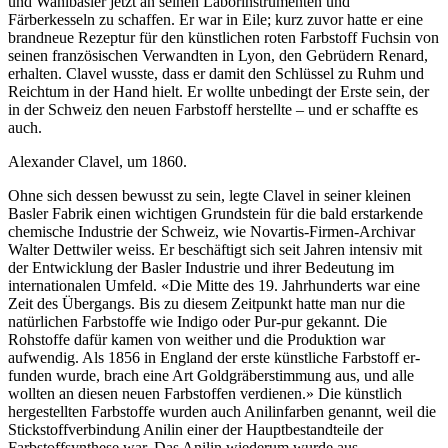
und Wahlbasler jetzt an seinen Laborinstrumenten und
Färberkesseln zu schaffen. Er war in Eile; kurz zuvor hatte er eine
brandneue Rezeptur für den künstlichen roten Farbstoff Fuchsin von
seinen französischen Verwandten in Lyon, den Gebrüdern Renard,
erhalten. Clavel wusste, dass er damit den Schlüssel zu Ruhm und
Reichtum in der Hand hielt. Er wollte unbedingt der Erste sein, der
in der Schweiz den neuen Farbstoff herstellte – und er schaffte es
auch.
Alexander Clavel, um 1860.
Ohne sich dessen bewusst zu sein, legte Clavel in seiner kleinen
Basler Fabrik einen wichtigen Grundstein für die bald erstarkende
chemische Industrie der Schweiz, wie Novartis-Firmen-Archivar
Walter Dettwiler weiss. Er beschäftigt sich seit Jahren intensiv mit
der Entwicklung der Basler Industrie und ihrer Bedeutung im
internationalen Umfeld. «Die Mitte des 19. Jahrhunderts war eine
Zeit des Übergangs. Bis zu diesem Zeitpunkt hatte man nur die
natürlichen Farbstoffe wie Indigo oder Pur-pur gekannt. Die
Rohstoffe dafür kamen von weither und die Produktion war
aufwendig. Als 1856 in England der erste künstliche Farbstoff er-
funden wurde, brach eine Art Goldgräberstimmung aus, und alle
wollten an diesen neuen Farbstoffen verdienen.» Die künstlich
hergestellten Farbstoffe wurden auch Anilinfarben genannt, weil die
Stickstoffverbindung Anilin einer der Hauptbestandteile der
Farbstoffsynthese war. Das Anilin wiederum wurde aus