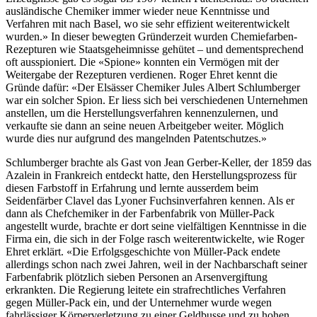
ausländische Chemiker immer wieder neue Kenntnisse und
Verfahren mit nach Basel, wo sie sehr effizient weiterentwickelt
wurden.» In dieser bewegten Gründerzeit wurden Chemiefarben-
Rezepturen wie Staatsgeheimnisse gehütet – und dementsprechend
oft ausspioniert. Die «Spione» konnten ein Vermögen mit der
Weitergabe der Rezepturen verdienen. Roger Ehret kennt die
Gründe dafür: «Der Elsässer Chemiker Jules Albert Schlumberger
war ein solcher Spion. Er liess sich bei verschiedenen Unternehmen
anstellen, um die Herstellungsverfahren kennenzulernen, und
verkaufte sie dann an seine neuen Arbeitgeber weiter. Möglich
wurde dies nur aufgrund des mangelnden Patentschutzes.»
Schlumberger brachte als Gast von Jean Gerber-Keller, der 1859 das
Azalein in Frankreich entdeckt hatte, den Herstellungsprozess für
diesen Farbstoff in Erfahrung und lernte ausserdem beim
Seidenfärber Clavel das Lyoner Fuchsinverfahren kennen. Als er
dann als Chefchemiker in der Farbenfabrik von Müller-Pack
angestellt wurde, brachte er dort seine vielfältigen Kenntnisse in die
Firma ein, die sich in der Folge rasch weiterentwickelte, wie Roger
Ehret erklärt. «Die Erfolgsgeschichte von Müller-Pack endete
allerdings schon nach zwei Jahren, weil in der Nachbarschaft seiner
Farbenfabrik plötzlich sieben Personen an Arsenvergiftung
erkrankten. Die Regierung leitete ein strafrechtliches Verfahren
gegen Müller-Pack ein, und der Unternehmer wurde wegen
fahrlässiger Körperverletzung zu einer Geldbusse und zu hohen