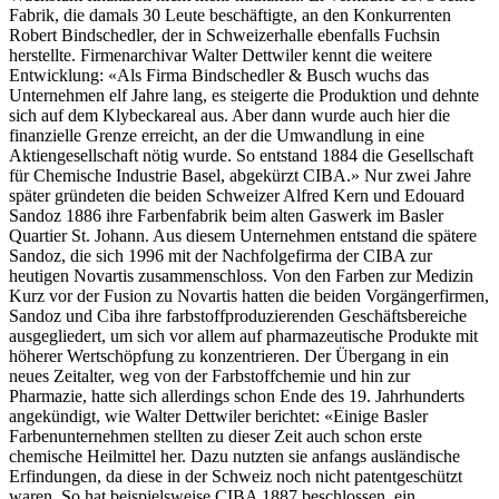
Fabrik, die damals 30 Leute beschäftigte, an den Konkurrenten
Robert Bindschedler, der in Schweizerhalle ebenfalls Fuchsin
herstellte. Firmenarchivar Walter Dettwiler kennt die weitere
Entwicklung: «Als Firma Bindschedler & Busch wuchs das
Unternehmen elf Jahre lang, es steigerte die Produktion und dehnte
sich auf dem Klybeckareal aus. Aber dann wurde auch hier die
finanzielle Grenze erreicht, an der die Umwandlung in eine
Aktiengesellschaft nötig wurde. So entstand 1884 die Gesellschaft
für Chemische Industrie Basel, abgekürzt CIBA.» Nur zwei Jahre
später gründeten die beiden Schweizer Alfred Kern und Edouard
Sandoz 1886 ihre Farbenfabrik beim alten Gaswerk im Basler
Quartier St. Johann. Aus diesem Unternehmen entstand die spätere
Sandoz, die sich 1996 mit der Nachfolgefirma der CIBA zur
heutigen Novartis zusammenschloss. Von den Farben zur Medizin
Kurz vor der Fusion zu Novartis hatten die beiden Vorgängerfirmen,
Sandoz und Ciba ihre farbstoffproduzierenden Geschäftsbereiche
ausgegliedert, um sich vor allem auf pharmazeutische Produkte mit
höherer Wertschöpfung zu konzentrieren. Der Übergang in ein
neues Zeitalter, weg von der Farbstoffchemie und hin zur
Pharmazie, hatte sich allerdings schon Ende des 19. Jahrhunderts
angekündigt, wie Walter Dettwiler berichtet: «Einige Basler
Farbenunternehmen stellten zu dieser Zeit auch schon erste
chemische Heilmittel her. Dazu nutzten sie anfangs ausländische
Erfindungen, da diese in der Schweiz noch nicht patentgeschützt
waren. So hat beispielsweise CIBA 1887 beschlossen, ein