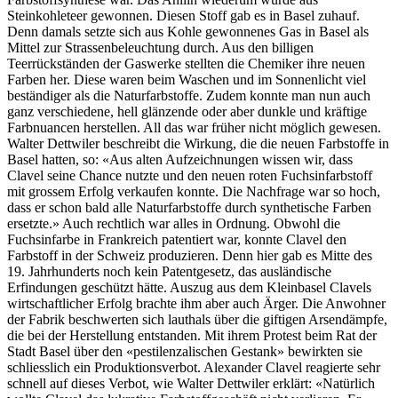
Steinkohleteer gewonnen. Diesen Stoff gab es in Basel zuhauf.
Denn damals setzte sich aus Kohle gewonnenes Gas in Basel als
Mittel zur Strassenbeleuchtung durch. Aus den billigen
Teerrückständen der Gaswerke stellten die Chemiker ihre neuen
Farben her. Diese waren beim Waschen und im Sonnenlicht viel
beständiger als die Naturfarbstoffe. Zudem konnte man nun auch
ganz verschiedene, hell glänzende oder aber dunkle und kräftige
Farbnuancen herstellen. All das war früher nicht möglich gewesen.
Walter Dettwiler beschreibt die Wirkung, die die neuen Farbstoffe in
Basel hatten, so: «Aus alten Aufzeichnungen wissen wir, dass
Clavel seine Chance nutzte und den neuen roten Fuchsinfarbstoff
mit grossem Erfolg verkaufen konnte. Die Nachfrage war so hoch,
dass er schon bald alle Naturfarbstoffe durch synthetische Farben
ersetzte.» Auch rechtlich war alles in Ordnung. Obwohl die
Fuchsinfarbe in Frankreich patentiert war, konnte Clavel den
Farbstoff in der Schweiz produzieren. Denn hier gab es Mitte des
19. Jahrhunderts noch kein Patentgesetz, das ausländische
Erfindungen geschützt hätte. Auszug aus dem Kleinbasel Clavels
wirtschaftlicher Erfolg brachte ihm aber auch Ärger. Die Anwohner
der Fabrik beschwerten sich lauthals über die giftigen Arsendämpfe,
die bei der Herstellung entstanden. Mit ihrem Protest beim Rat der
Stadt Basel über den «pestilenzalischen Gestank» bewirkten sie
schliesslich ein Produktionsverbot. Alexander Clavel reagierte sehr
schnell auf dieses Verbot, wie Walter Dettwiler erklärt: «Natürlich