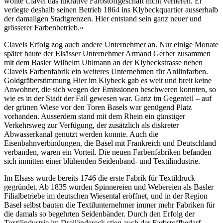
wollte Clavel das lukrative Farbstoffgeschäft nicht verlieren. Er
verlegte deshalb seinen Betrieb 1864 ins Klybeckquartier ausserhalb
der damaligen Stadtgrenzen. Hier entstand sein ganz neuer und
grösserer Farbenbetrieb.»
Clavels Erfolg zog auch andere Unternehmer an. Nur einige Monate
später baute der Elsässer Unternehmer Armand Gerber zusammen
mit dem Basler Wilhelm Uhlmann an der Klybeckstrasse neben
Clavels Farbenfabrik ein weiteres Unternehmen für Anilinfarben.
Goldgräberstimmung Hier im Klybeck gab es weit und breit keine
Anwohner, die sich wegen der Emissionen beschweren konnten, so
wie es in der Stadt der Fall gewesen war. Ganz im Gegenteil – auf
der grünen Wiese vor den Toren Basels war genügend Platz
vorhanden. Ausserdem stand mit dem Rhein ein günstiger
Verkehrsweg zur Verfügung, der zusätzlich als diskreter
Abwasserkanal genutzt werden konnte. Auch die
Eisenbahnverbindungen, die Basel mit Frankreich und Deutschland
verbanden, waren ein Vorteil. Die neuen Farbenfabriken befanden
sich inmitten einer blühenden Seidenband- und Textilindustrie.
Im Elsass wurde bereits 1746 die erste Fabrik für Textildruck
gegründet. Ab 1835 wurden Spinnereien und Webereien als Basler
Filialbetriebe im deutschen Wiesental eröffnet, und in der Region
Basel selbst bauten die Textilunternehmer immer mehr Fabriken für
die damals so begehrten Seidenbänder. Durch den Erfolg der
Textilindustrie im Dreiländereck stieg auch der Farbstoffbedarf