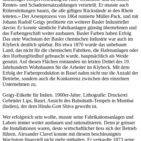
Renten- und Schadenersatzzahlungen verurteilt. Er musste auch
Röhrenleitungen bauen, die alle giftigen Rückstände in den Rhein
leiteten.» Der Arsenprozess von 1864 ruinierte Müller-Pack, und mit
Johann Rudolf Geigy profitierte ein weiterer Basler Industrieller
davon: Er konnte sämtliche Fabrikanlagen günstig übernehmen und
das Farbengeschäft weiter ausbauen. Basler Farben haben Erfolg
Das stete Wachstum der Basler chemischen Industrie war auch im
Klybeck deutlich spürbar. Bis etwa 1870 wurde das unbebaute
Land, das nicht für die chemischen Fabriken, die Hafenanlagen oder
den Horburgfriedhof gebraucht wurde, hauptsächlich als Weide
genutzt. Auf diesen Flächen entstanden im letzten Drittel des 19.
Jahrhunderts Wohnbauten für die Arbeiter im Klybeck. Mit dem
Erfolg der Farbenproduktion in Basel nahm nicht nur die Anzahl der
Betriebe, sondern auch die Konkurrenz zwischen den einzelnen
Unternehmen zu.
Geigy-Etikette für Indien. 1900er-Jahre. Lithografie: Druckerei
Gebrüder Lips, Basel. Ansicht des Babulnath-Tempels in Mumbai
(Indien), der dem Hindu-Gott Shiva geweiht ist.
Wer erfolgreich sein wollte, musste seine Fabrikationsanlagen und
Labors immer weiter ausbauen und rationalisieren. Denn je grösser
die Installationen waren, desto wirtschaftlicher liess sich der Betrieb
führen. Alexander Clavel konnte mit diesem beschleunigten
Wachstum finanziell nicht mehr mithalten. Er verkaufte 1873 seine