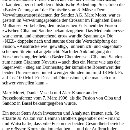
erkannten aber schnell deren historische Bedeutung. So schrieb die
«Basler Zeitung» auf der Frontseite vom 8. März: «Dem
Verwaltungsratspräsidenten der Sandoz AG, Marc Moret, war es
gestern im Verwaltungsgebäude der Crossair im Flughafen Basel-
Mülhausen vorbehalten, den historischen Entscheid der Fusion
zwischen Ciba und Sandoz bekanntzugeben. Das Medieninteresse
war enorm, und entsprechend gross war die Spannung.» Die
«NZZ» doppelte nach und staunte über die Wertschöpfung der
Fusion. «Ausdrücke wie ‹gewaltig›, ‹unheimlich› und ‹sagenhaft›
scheinen für einmal angebracht: Nach der Ankündigung der
Verschmelzung der beiden Basler Chemieriesen Ciba und Sandoz
zum neuen Giganten Novartis – auch dies ein Name wie aus der
Sagenwelt – stieg am Donnerstag der kumulierte Börsenwert der
beiden Unternehmen innert weniger Stunden um rund 18 Mrd. Fr.
auf fast 100 Mrd. Fr. Das sind Dimensionen, die man sich nur
schwer vorstellen kann.»
Marc Moret, Daniel Vasella und Alex Krauer an der
Pressekonferenz vom 7. März 1996, als die Fusion von Ciba und
Sandoz in Basel bekanntgegeben wurde.
Ein neuer Stern Auch Investoren und Analysten freuten sich. So
erklärte Jo Walton von Lehman Brothers gegenüber der «Finanz
und Wirtschaft», dass «die Fusion der beiden Gesundheitsbereiche
eine grössere Konzentration erlauben … und der Aufbruch der