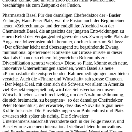
beschäftigte als zum Zeitpunkt der Fusion.
Pharmastadt Basel Für den damaligen Chefredaktor der «Basler
Zeitung», Hans-Peter Platz, war die Fusion auch der Beginn einer
neuen «Zeitrechnung» und der endgültige Abschied von der
Chemiestadt Basel, die angesichts der jüngsten Entwicklungen zu
einem Relikt der Vergangenheit geworden sei. Zwar spielte Platz die
Angst vor Jobverlusten nicht herunter, doch er kam zum Schluss:
«Der offenbar leicht und überzeugend zu begründende Zwang
multinational operierender Konzerne zur Grösse müsste in dieser
Stadt als Chance zu einem folgenreichen Bekenntnis zur
Diversifikation genutzt werden.» Diese, so Platz, könnte auch neue,
innovative Unternehmungen anziehen, wenn Basel als neue
«Pharmastadt» die entsprechenden Rahmenbedingungen anzubieten
verstehe. Auch die «Finanz und Wirtschaft» sah grosse Chancen.
«Der Mega-Deal, mit dem sich die Schweiz vor allem in Amerika
viel Respekt eingespielt hat, wird das Selbstvertrauen unserer
Wirtschaft heben – noch rechtzeitig, um der No-future-Stimmung,
die sich breitmacht, zu begegnen», so der damalige Chefredaktor
Peter Bohnenblust, der erwartete, dass das «Novartis-Signal neue
Kräfte freisetzt». Die Einschätzungen von Bohnenblust und Platz
erwiesen sich später als richtig. Die Schweizer
Unternehmenslandschaft veränderte sich in der Folge massiv, und
Basel wurde zu einem international vielbeachteten Innnovations-
und Forschungsstandort. Innovation Während Moret und Krauer