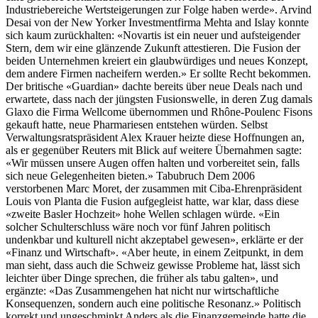
Industriebereiche Wertsteigerungen zur Folge haben werde». Arvind
Desai von der New Yorker Investmentfirma Mehta and Islay konnte
sich kaum zurückhalten: «Novartis ist ein neuer und aufsteigender
Stern, dem wir eine glänzende Zukunft attestieren. Die Fusion der
beiden Unternehmen kreiert ein glaubwürdiges und neues Konzept,
dem andere Firmen nacheifern werden.» Er sollte Recht bekommen.
Der britische «Guardian» dachte bereits über neue Deals nach und
erwartete, dass nach der jüngsten Fusionswelle, in deren Zug damals
Glaxo die Firma Wellcome übernommen und Rhône-Poulenc Fisons
gekauft hatte, neue Pharmariesen entstehen würden. Selbst
Verwaltungsratspräsident Alex Krauer heizte diese Hoffnungen an,
als er gegenüber Reuters mit Blick auf weitere Übernahmen sagte:
«Wir müssen unsere Augen offen halten und vorbereitet sein, falls
sich neue Gelegenheiten bieten.» Tabubruch Dem 2006
verstorbenen Marc Moret, der zusammen mit Ciba-Ehrenpräsident
Louis von Planta die Fusion aufgegleist hatte, war klar, dass diese
«zweite Basler Hochzeit» hohe Wellen schlagen würde. «Ein
solcher Schulterschluss wäre noch vor fünf Jahren politisch
undenkbar und kulturell nicht akzeptabel gewesen», erklärte er der
«Finanz und Wirtschaft». «Aber heute, in einem Zeitpunkt, in dem
man sieht, dass auch die Schweiz gewisse Probleme hat, lässt sich
leichter über Dinge sprechen, die früher als tabu galten», und
ergänzte: «Das Zusammengehen hat nicht nur wirtschaftliche
Konsequenzen, sondern auch eine politische Resonanz.» Politisch
korrekt und ungeschminkt Anders als die Finanzgemeinde hatte die