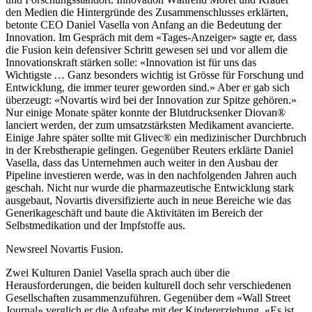
den Medien die Hintergründe des Zusammenschlusses erklärten,
betonte CEO Daniel Vasella von Anfang an die Bedeutung der
Innovation. Im Gespräch mit dem «Tages-Anzeiger» sagte er, dass
die Fusion kein defensiver Schritt gewesen sei und vor allem die
Innovationskraft stärken solle: «Innovation ist für uns das
Wichtigste … Ganz besonders wichtig ist Grösse für Forschung und
Entwicklung, die immer teurer geworden sind.» Aber er gab sich
überzeugt: «Novartis wird bei der Innovation zur Spitze gehören.»
Nur einige Monate später konnte der Blutdrucksenker Diovan®
lanciert werden, der zum umsatzstärksten Medikament avancierte.
Einige Jahre später sollte mit Glivec® ein medizinischer Durchbruch
in der Krebstherapie gelingen. Gegenüber Reuters erklärte Daniel
Vasella, dass das Unternehmen auch weiter in den Ausbau der
Pipeline investieren werde, was in den nachfolgenden Jahren auch
geschah. Nicht nur wurde die pharmazeutische Entwicklung stark
ausgebaut, Novartis diversifizierte auch in neue Bereiche wie das
Generikageschäft und baute die Aktivitäten im Bereich der
Selbstmedikation und der Impfstoffe aus.
Newsreel Novartis Fusion.
Zwei Kulturen Daniel Vasella sprach auch über die
Herausforderungen, die beiden kulturell doch sehr verschiedenen
Gesellschaften zusammenzuführen. Gegenüber dem «Wall Street
Journal» verglich er die Aufgabe mit der Kindererziehung. «Es ist,