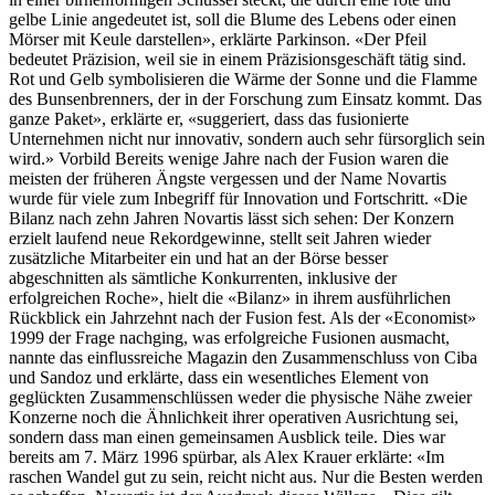
gelbe Linie angedeutet ist, soll die Blume des Lebens oder einen
Mörser mit Keule darstellen», erklärte Parkinson. «Der Pfeil
bedeutet Präzision, weil sie in einem Präzisionsgeschäft tätig sind.
Rot und Gelb symbolisieren die Wärme der Sonne und die Flamme
des Bunsenbrenners, der in der Forschung zum Einsatz kommt. Das
ganze Paket», erklärte er, «suggeriert, dass das fusionierte
Unternehmen nicht nur innovativ, sondern auch sehr fürsorglich sein
wird.» Vorbild Bereits wenige Jahre nach der Fusion waren die
meisten der früheren Ängste vergessen und der Name Novartis
wurde für viele zum Inbegriff für Innovation und Fortschritt. «Die
Bilanz nach zehn Jahren Novartis lässt sich sehen: Der Konzern
erzielt laufend neue Rekordgewinne, stellt seit Jahren wieder
zusätzliche Mitarbeiter ein und hat an der Börse besser
abgeschnitten als sämtliche Konkurrenten, inklusive der
erfolgreichen Roche», hielt die «Bilanz» in ihrem ausführlichen
Rückblick ein Jahrzehnt nach der Fusion fest. Als der «Economist»
1999 der Frage nachging, was erfolgreiche Fusionen ausmacht,
nannte das einflussreiche Magazin den Zusammenschluss von Ciba
und Sandoz und erklärte, dass ein wesentliches Element von
geglückten Zusammenschlüssen weder die physische Nähe zweier
Konzerne noch die Ähnlichkeit ihrer operativen Ausrichtung sei,
sondern dass man einen gemeinsamen Ausblick teile. Dies war
bereits am 7. März 1996 spürbar, als Alex Krauer erklärte: «Im
raschen Wandel gut zu sein, reicht nicht aus. Nur die Besten werden