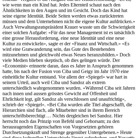
wie wenn man ein Kind hat. Jedes Elternteil schaut nach den
Ähnlichkeiten in den Augen und im Gesicht. Doch das Kind hat
seine eigene Identität. Beide Seiten werden etwas zurücktreten
müssen und dem Unternehmen nicht die eigene Kultur aufdrücken.»
Auch Verwaltungsratspräsident Krauer wusste um die Schwierigkeit
einer solchen Aufgabe: «Für das neue Management ist es tatsächlich
eine grosse Herausforderung, eine neue Identität und eine neue
Kultur zu entwickeln», sagte er der «Finanz und Wirtschaft.» «Es
wird eine Gratwanderung sein, das Gute des Bestehenden
mitzunehmen und gleichwohl etwas Neues heranzubilden.» Doch
viele Medien blieben skeptisch, ob dies gelingen würde. Der
«Economist» erinnerte daran, dass es Jahre in Anspruch genommen
hatte, bis nach der Fusion von Ciba und Geigy im Jahr 1970 eine
einheitliche Kultur entstand. Vor allem der «Spiegel» war hart in
seinem Urteil, auch weil Ciba und Sandoz als extrem
unterschiedlich wahrgenommen wurden. «Während Ciba seit Jahren
nach innen und aussen grösstes Gewicht auf Offenheit und
Ehrlichkeit legt, gilt Sandoz als verschlossen und unaufrichtig»,
schrieb der «Spiegel». «Bei Ciba wurden alle Titel abgeschafft, die
Hierarchien sind flach, alle Mitarbeiter sind in ihrem Bereich
unterschriftsberechtigt … Nichts dergleichen bei Sandoz. Hier
herrscht noch das Prinzip von Befehl und Gehorsam; zu den
herausragenden Eigenschaften von Vorgesetzten gehören
Durchsetzungskraft und Strenge gegenüber Untergebenen.» Heute
sind diese kulturellen Unterschiede längst aufgehoben, und Novartis