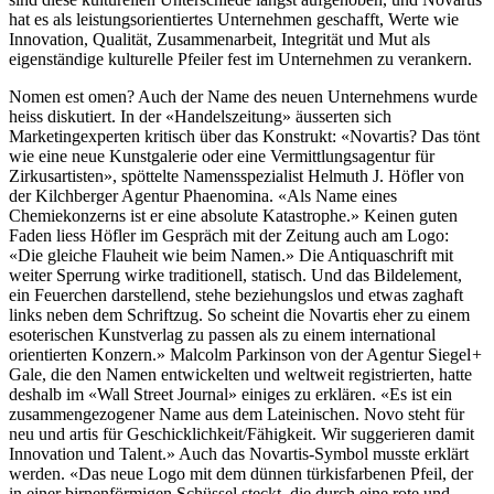
hat es als leistungsorientiertes Unternehmen geschafft, Werte wie
Innovation, Qualität, Zusammenarbeit, Integrität und Mut als
eigenständige kulturelle Pfeiler fest im Unternehmen zu verankern.
Nomen est omen? Auch der Name des neuen Unternehmens wurde
heiss diskutiert. In der «Handelszeitung» äusserten sich
Marketingexperten kritisch über das Konstrukt: «Novartis? Das tönt
wie eine neue Kunstgalerie oder eine Vermittlungsagentur für
Zirkusartisten», spöttelte Namensspezialist Helmuth J. Höfler von
der Kilchberger Agentur Phaenomina. «Als Name eines
Chemiekonzerns ist er eine absolute Katastrophe.» Keinen guten
Faden liess Höfler im Gespräch mit der Zeitung auch am Logo:
«Die gleiche Flauheit wie beim Namen.» Die Antiquaschrift mit
weiter Sperrung wirke traditionell, statisch. Und das Bildelement,
ein Feuerchen darstellend, stehe beziehungslos und etwas zaghaft
links neben dem Schriftzug. So scheint die Novartis eher zu einem
esoterischen Kunstverlag zu passen als zu einem international
orientierten Konzern.» Malcolm Parkinson von der Agentur Siegel +
Gale, die den Namen entwickelten und weltweit registrierten, hatte
deshalb im «Wall Street Journal» einiges zu erklären. «Es ist ein
zusammengezogener Name aus dem Lateinischen. Novo steht für
neu und artis für Geschicklichkeit/Fähigkeit. Wir suggerieren damit
Innovation und Talent.» Auch das Novartis-Symbol musste erklärt
werden. «Das neue Logo mit dem dünnen türkisfarbenen Pfeil, der
in einer birnenförmigen Schüssel steckt, die durch eine rote und