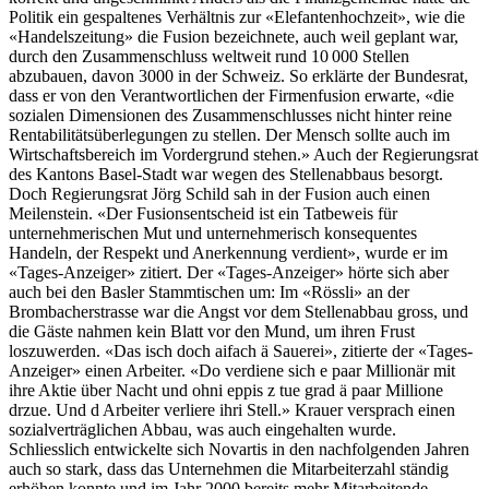
Politik ein gespaltenes Verhältnis zur «Elefantenhochzeit», wie die
«Handelszeitung» die Fusion bezeichnete, auch weil geplant war,
durch den Zusammenschluss weltweit rund 10 000 Stellen
abzubauen, davon 3000 in der Schweiz. So erklärte der Bundesrat,
dass er von den Verantwortlichen der Firmenfusion erwarte, «die
sozialen Dimensionen des Zusammenschlusses nicht hinter reine
Rentabilitätsüberlegungen zu stellen. Der Mensch sollte auch im
Wirtschaftsbereich im Vordergrund stehen.» Auch der Regierungsrat
des Kantons Basel-Stadt war wegen des Stellenabbaus besorgt.
Doch Regierungsrat Jörg Schild sah in der Fusion auch einen
Meilenstein. «Der Fusionsentscheid ist ein Tatbeweis für
unternehmerischen Mut und unternehmerisch konsequentes
Handeln, der Respekt und Anerkennung verdient», wurde er im
«Tages-Anzeiger» zitiert. Der «Tages-Anzeiger» hörte sich aber
auch bei den Basler Stamm­tischen um: Im «Rössli» an der
Brombacherstrasse war die Angst vor dem Stellenabbau gross, und
die Gäste nahmen kein Blatt vor den Mund, um ihren Frust
loszuwerden. «Das isch doch aifach ä Sauerei», zitierte der «Tages-
Anzeiger» einen Arbeiter. «Do verdiene sich e paar Millionär mit
ihre Aktie über Nacht und ohni eppis z tue grad ä paar Millione
drzue. Und d Arbeiter verliere ihri Stell.» Krauer versprach einen
sozialverträglichen Abbau, was auch eingehalten wurde.
Schliesslich entwickelte sich Novartis in den nachfolgenden Jahren
auch so stark, dass das Unternehmen die Mitarbeiterzahl ständig
erhöhen konnte und im Jahr 2000 bereits mehr Mitarbeitende