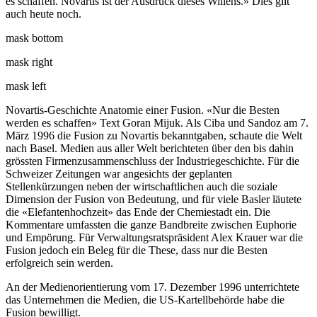
es schaffen. Novartis ist der Ausdruck dieses Willens.» Dies gilt
auch heute noch.
mask bottom
mask right
mask left
Novartis-Geschichte Anatomie einer Fusion. «Nur die Besten
werden es schaffen» Text Goran Mijuk. Als Ciba und Sandoz am 7.
März 1996 die Fusion zu Novartis bekanntgaben, schaute die Welt
nach Basel. Medien aus aller Welt berichteten über den bis dahin
grössten Firmenzusammenschluss der Industriegeschichte. Für die
Schweizer Zeitungen war angesichts der geplanten
Stellenkürzungen neben der wirtschaftlichen auch die soziale
Dimension der Fusion von Bedeutung, und für viele Basler läutete
die «Elefantenhochzeit» das Ende der Chemiestadt ein. Die
Kommentare umfassten die ganze Bandbreite zwischen Euphorie
und Empörung. Für Verwaltungsratspräsident Alex Krauer war die
Fusion jedoch ein Beleg für die These, dass nur die Besten
erfolgreich sein werden.
An der Medienorientierung vom 17. Dezember 1996 unterrichtete
das Unternehmen die Medien, die US-Kartellbehörde habe die
Fusion bewilligt.