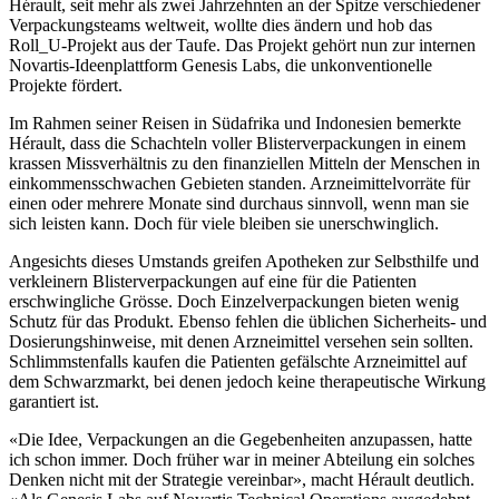
Hérault, seit mehr als zwei Jahrzehnten an der Spitze verschiedener
Verpackungsteams weltweit, wollte dies ändern und hob das
Roll_U-Projekt aus der Taufe. Das Projekt gehört nun zur internen
Novartis-Ideenplattform Genesis Labs, die unkonventionelle
Projekte fördert.
Im Rahmen seiner Reisen in Südafrika und Indonesien bemerkte
Hérault, dass die Schachteln voller Blisterverpackungen in einem
krassen Missverhältnis zu den finanziellen Mitteln der Menschen in
einkommensschwachen Gebieten standen. Arzneimittelvorräte für
einen oder mehrere Monate sind durchaus sinnvoll, wenn man sie
sich leisten kann. Doch für viele bleiben sie unerschwinglich.
Angesichts dieses Umstands greifen Apotheken zur Selbsthilfe und
verkleinern Blisterverpackungen auf eine für die Patienten
erschwingliche Grösse. Doch Einzelverpackungen bieten wenig
Schutz für das Produkt. Ebenso fehlen die üblichen Sicherheits- und
Dosierungshinweise, mit denen Arzneimittel versehen sein sollten.
Schlimmstenfalls kaufen die Patienten gefälschte Arzneimittel auf
dem Schwarzmarkt, bei denen jedoch keine therapeutische Wirkung
garantiert ist.
«Die Idee, Verpackungen an die Gegebenheiten anzupassen, hatte
ich schon immer. Doch früher war in meiner Abteilung ein solches
Denken nicht mit der Strategie vereinbar», macht Hérault deutlich.