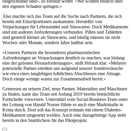
eingeschränkt sind», so Hérault weiter. «Wir wollten endlich über
den eigenen Schatten springen.»
Also machte sich das Team auf die Suche nach Partnern, die sich
bereits mit Einzelportionen auskannten: Hersteller von
Verpackungen für Lebensmittel und Süsswaren. Doch Medikamente
sind mit anderen Anforderungen verbunden. Pillen und Tabletten
sind generell kleiner als Süsswaren, und häufig müssen sie nicht
Wochen oder Monate, sondern Jahre haltbar sein.
«Unseren Partnern die besonderen pharmazeutischen
Anforderungen an Verpackungen deutlich zu machen, war bislang
eine der grössten Herausforderungen», stellt Hérault klar. «Mehrere
potenzielle Partner erteilten uns aufgrund unserer Sonderwünsche
wie etwa eines langlebigen luftdichten Abschlusses eine Absage.
Doch einige wenige waren zur Zusammenarbeit bereit.»
Gemessen an seinem Ziel, neue Partner, Materialien und Maschinen
zu finden, kann das Team seit Anfang 2019 bereits beträchtliche
Fortschritte vorweisen. Unterstützt vom Social-Business-Team unter
der Leitung von Harald Nusser führte es auch eine Marktstudie in
Kenia durch. Dort soll das Konzept erstmals mit einem Diabetes-
Medikament umgesetzt werden. Auch eine dazugehörige App steht
bereits in den Startlöchern für das Pilotprojekt.