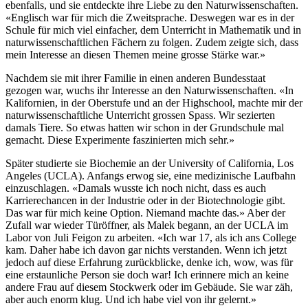
ebenfalls, und sie entdeckte ihre Liebe zu den Naturwissenschaften.
«Englisch war für mich die Zweitsprache. Deswegen war es in der
Schule für mich viel einfacher, dem Unterricht in Mathematik und in
naturwissenschaftlichen Fächern zu folgen. Zudem zeigte sich, dass
mein Interesse an diesen Themen meine grosse Stärke war.»
Nachdem sie mit ihrer Familie in einen anderen Bundesstaat
gezogen war, wuchs ihr Interesse an den Naturwissenschaften. «In
Kalifornien, in der Oberstufe und an der Highschool, machte mir der
naturwissenschaftliche Unterricht grossen Spass. Wir sezierten
damals Tiere. So etwas hatten wir schon in der Grundschule mal
gemacht. Diese Experimente faszinierten mich sehr.»
Später studierte sie Biochemie an der University of California, Los
Angeles (UCLA). Anfangs erwog sie, eine medizinische Laufbahn
einzuschlagen. «Damals wusste ich noch nicht, dass es auch
Karrierechancen in der Industrie oder in der Biotechnologie gibt.
Das war für mich keine Option. Niemand machte das.» Aber der
Zufall war wieder Türöffner, als Malek begann, an der UCLA im
Labor von Juli Feigon zu arbeiten. «Ich war 17, als ich ans College
kam. Daher habe ich davon gar nichts verstanden. Wenn ich jetzt
jedoch auf diese Erfahrung zurückblicke, denke ich, wow, was für
eine erstaunliche Person sie doch war! Ich erinnere mich an keine
andere Frau auf diesem Stockwerk oder im Gebäude. Sie war zäh,
aber auch enorm klug. Und ich habe viel von ihr gelernt.»