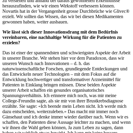
zu verstehen und anhand der daraus gewonnenen Erkenntnisse
herauszufinden, wie wir einen Wirkstoff verbessern können.
Novartis hat in der Vergangenheit grosse Durchbrüche wie Glivec®
erzielt. Wir sollten das Wissen, das wir bei diesen Medikamenten
gewonnen haben, weiter ausbauen.
Wie lässt sich dieser Innovationsdrang mit dem Bedürfnis
vereinbaren, eine nachhaltige Wirkung für die Patienten zu
erzielen?
Das ist einer der spannendsten und schwierigsten Aspekte der Arbeit
in unserer Branche. Wir stehen hier vor dem Paradoxon, dass wir
unseren Wunsch nach Innovationen – d. h. das
naturwissenschaftliche Forschen, grundlegende Entdeckungen und
das Entwickeln neuer Technologien – mit dem Fokus auf die
Entwicklung hochwertiger und transformativer Arzneimittel für
Patienten in Einklang bringen müssen. Diese beiden Aspekte
unserer Arbeit schaffen ein gesundes organisatorisches
Spannungsverhältnis. Ich erinnere mich noch, was mir meine
College-Freundin sagte, als sie mir von ihrer Brustkrebsdiagnose
erzählte. Sie sagte: «Ich beende mein Leben nicht. Ich werde mich
dazu entscheiden, weiterzuleben.» Das macht mir immer noch
Gänsehaut und ich denke immer wieder darüber nach. Wenn wir es
schaffen, den Patienten diese Aussage leichter zu machen, und wenn
wir ihnen die Wahl geben können, Ja zum Leben zu sagen, dann
haben wir wirklich etwas bewirkt. Ich kann mir keine bessere