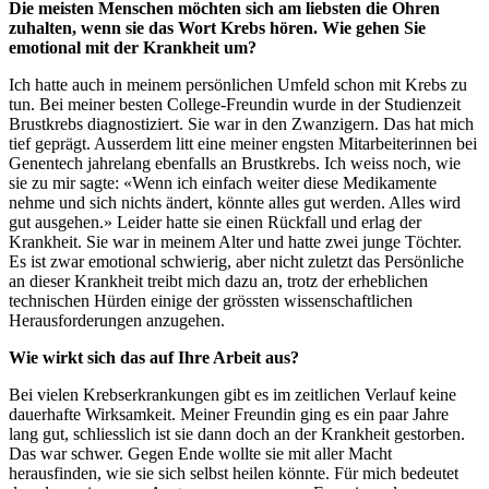
Die meisten Menschen möchten sich am liebsten die Ohren
zuhalten, wenn sie das Wort Krebs hören. Wie gehen Sie
emotional mit der Krankheit um?
Ich hatte auch in meinem persönlichen Umfeld schon mit Krebs zu
tun. Bei meiner besten College-Freundin wurde in der Studienzeit
Brustkrebs diagnostiziert. Sie war in den Zwanzigern. Das hat mich
tief geprägt. Ausserdem litt eine meiner engsten Mitarbeiterinnen bei
Genentech jahrelang ebenfalls an Brustkrebs. Ich weiss noch, wie
sie zu mir sagte: «Wenn ich einfach weiter diese Medikamente
nehme und sich nichts ändert, könnte alles gut werden. Alles wird
gut ausgehen.» Leider hatte sie einen Rückfall und erlag der
Krankheit. Sie war in meinem Alter und hatte zwei junge Töchter.
Es ist zwar emotional schwierig, aber nicht zuletzt das Persönliche
an dieser Krankheit treibt mich dazu an, trotz der erheblichen
technischen Hürden einige der grössten wissenschaftlichen
Herausforderungen anzugehen.
Wie wirkt sich das auf Ihre Arbeit aus?
Bei vielen Krebserkrankungen gibt es im zeitlichen Verlauf keine
dauerhafte Wirksamkeit. Meiner Freundin ging es ein paar Jahre
lang gut, schliesslich ist sie dann doch an der Krankheit gestorben.
Das war schwer. Gegen Ende wollte sie mit aller Macht
herausfinden, wie sie sich selbst heilen könnte. Für mich bedeutet