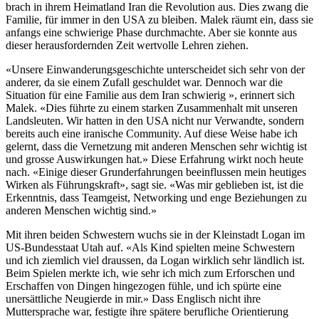
brach in ihrem Heimatland Iran die Revolution aus. Dies zwang die
Familie, für immer in den USA zu bleiben. Malek räumt ein, dass sie
anfangs eine schwierige Phase durchmachte. Aber sie konnte aus
dieser herausfordernden Zeit wertvolle Lehren ziehen.
«Unsere Einwanderungsgeschichte unterscheidet sich sehr von der
anderer, da sie einem Zufall geschuldet war. Dennoch war die
Situation für eine Familie aus dem Iran schwierig », erinnert sich
Malek. «Dies führte zu einem starken Zusammenhalt mit unseren
Landsleuten. Wir hatten in den USA nicht nur Verwandte, sondern
bereits auch eine iranische Community. Auf diese Weise habe ich
gelernt, dass die Vernetzung mit anderen Menschen sehr wichtig ist
und grosse Auswirkungen hat.» Diese Erfahrung wirkt noch heute
nach. «Einige dieser Grunderfahrungen beeinflussen mein heutiges
Wirken als Führungskraft», sagt sie. «Was mir geblieben ist, ist die
Erkenntnis, dass Teamgeist, Networking und enge Beziehungen zu
anderen Menschen wichtig sind.»
Mit ihren beiden Schwestern wuchs sie in der Kleinstadt Logan im
US-Bundesstaat Utah auf. «Als Kind spielten meine Schwestern
und ich ziemlich viel draussen, da Logan wirklich sehr ländlich ist.
Beim Spielen merkte ich, wie sehr ich mich zum Erforschen und
Erschaffen von Dingen hingezogen fühle, und ich spürte eine
unersättliche Neugierde in mir.» Dass Englisch nicht ihre
Muttersprache war, festigte ihre spätere berufliche Orientierung