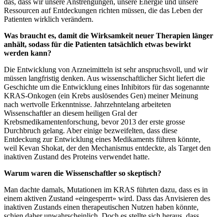
das, dass wir unsere Anstrengungen, unsere Energie und unsere
Ressourcen auf Entdeckungen richten müssen, die das Leben der
Patienten wirklich verändern.
Was braucht es, damit die Wirksamkeit neuer Therapien länger
anhält, sodass für die Patienten tatsächlich etwas bewirkt
werden kann?
Die Entwicklung von Arzneimitteln ist sehr anspruchsvoll, und wir
müssen langfristig denken. Aus wissenschaftlicher Sicht liefert die
Geschichte um die Entwicklung eines Inhibitors für das sogenannte
KRAS-Onkogen (ein Krebs auslösendes Gen) meiner Meinung
nach wertvolle Erkenntnisse. Jahrzehntelang arbeiteten
Wissenschaftler an diesem heiligen Gral der
Krebsmedikamentenforschung, bevor 2013 der erste grosse
Durchbruch gelang. Aber einige bezweifelten, dass diese
Entdeckung zur Entwicklung eines Medikaments führen könnte,
weil Kevan Shokat, der den Mechanismus entdeckte, als Target den
inaktiven Zustand des Proteins verwendet hatte.
Warum waren die Wissenschaftler so skeptisch?
Man dachte damals, Mutationen im KRAS führten dazu, dass es in
einem aktiven Zustand «eingesperrt» wird. Dass das Anvisieren des
inaktiven Zustands einen therapeutischen Nutzen haben könnte,
schien daher unwahrscheinlich. Doch es stellte sich heraus, dass