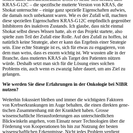
KRAS-G12C – die spezifische mutierte Version von KRAS, die
Shokat untersuchte – einige ganz spezielle Eigenschaften aufwies,
die damals noch unbekannt waren. Wie es der Zufall will, machten
diese speziellen Eigenschaften KRAS-G12C empfindlich gegenüber
Inhibitoren des inaktiven Zustands. Ich glaube, dass nicht einmal
Shokat selbst dieses Wissen hatte, als er das Projekt startete, also
spielte zum Teil der Zufall eine Rolle. Auf den Zufall zu hoffen, ist
natürlich keine Strategie, aber er kann das Ergebnis einer Strategie
sein. Eine echte Strategie ist es, sich für etwas zu engagieren, von
dem man weiss, dass es enorm wichtig ist. Wir wussten alle in der
Branche, dass mutiertes KRAS als Target den Patienten nützen
würde. Deshalb setzt man sich für die Lösung eines solchen
Problems ein, auch wenn es zwanzig Jahre dauert, um ans Ziel zu
gelangen.
Wie werden Sie diese Erfahrungen in der Onkologie bei NIBR
nutzen?
Weiterhin fokussiert bleiben und immer die wichtigsten Faktoren
von Krebserkrankungen im Auge behalten, die einen direkten gene­
tischen Zusammenhang mit der Krankheit ­haben. Grosse
wissenschaftliche Herausforderungen aus unterschiedlichen
Blickwinkeln angehen, vom Einsatz neuer Technologien über die
Förderung von Kooperationen bis hin zur Nutzung der besten
wissenschaftlichen Erkenntnisse. Nicht jedes Problem verdient