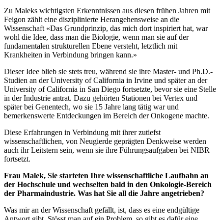
Zu Maleks wichtigsten Erkenntnissen aus diesen frühen Jahren mit
Feigon zählt eine disziplinierte Herangehensweise an die
Wissenschaft «Das Grundprinzip, das mich dort inspiriert hat, war
wohl die Idee, dass man die Biologie, wenn man sie auf der
fundamentalen strukturellen Ebene versteht, letztlich mit
Krankheiten in Verbindung bringen kann.»
Dieser Idee blieb sie stets treu, während sie ihre Master- und Ph.D.-
Studien an der University of California in Irvine und später an der
University of California in San Diego fortsetzte, bevor sie eine Stelle
in der Industrie antrat. Dazu gehörten Stationen bei Vertex und
später bei Genentech, wo sie 15 Jahre lang tätig war und
bemerkenswerte Entdeckungen im Bereich der Onkogene machte.
Diese Erfahrungen in Verbindung mit ihrer zutiefst
wissenschaftlichen, von Neugierde geprägten Denkweise werden
auch ihr Leitstern sein, wenn sie ihre Führungsaufgaben bei NIBR
fortsetzt.
Frau Malek, Sie starteten Ihre wissenschaftliche Laufbahn an
der Hochschule und wechselten bald in den Onkologie-Bereich
der Pharmaindustrie. Was hat Sie all die Jahre angetrieben?
Was mir an der Wissenschaft gefällt, ist, dass es eine endgültige
Antwort gibt. Stösst man auf ein Problem, so gibt es dafür eine