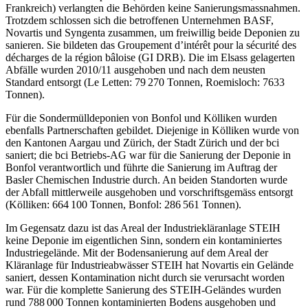
Frankreich) verlangten die Behörden keine Sanierungsmassnahmen.
Trotzdem schlossen sich die betroffenen Unternehmen BASF,
Novartis und Syngenta zusammen, um freiwillig beide Deponien zu
sanieren. Sie bildeten das Groupement d’intérêt pour la sécurité des
décharges de la région bâloise (GI DRB). Die im Elsass gelagerten
Abfälle wurden 2010/11 ausgehoben und nach dem neusten
Standard entsorgt (Le Letten: 79 270 Tonnen, Roemisloch: 7633
Tonnen).
Für die Sondermülldeponien von Bonfol und Kölliken wurden
ebenfalls Partnerschaften gebildet. Diejenige in Kölliken wurde von
den Kantonen Aargau und Zürich, der Stadt Zürich und der bci
saniert; die bci Betriebs-AG war für die Sanierung der Deponie in
Bonfol verantwortlich und führte die Sanierung im Auftrag der
Basler Chemischen Industrie durch. An beiden Standorten wurde
der Abfall mittlerweile ausgehoben und vorschriftsgemäss entsorgt
(Kölliken: 664 100 Tonnen, Bonfol: 286 561 Tonnen).
Im Gegensatz dazu ist das Areal der Industriekläranlage STEIH
keine Deponie im eigentlichen Sinn, sondern ein kontaminiertes
Industriegelände. Mit der Bodensanierung auf dem Areal der
Kläranlage für Industrieabwässer STEIH hat Novartis ein Gelände
saniert, dessen Kontamination nicht durch sie verursacht worden
war. Für die komplette Sanierung des STEIH-Geländes wurden
rund 788 000 Tonnen kontaminierten Bodens ausgehoben und