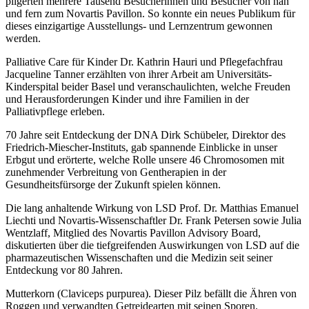
pilgerten mehrere Tausend Besucherinnen und Besucher von nah
und fern zum Novartis Pavillon. So konnte ein neues Publikum für
dieses einzigartige Ausstellungs- und Lernzentrum gewonnen
werden.
Palliative Care für Kinder Dr. Kathrin Hauri und Pflegefachfrau
Jacqueline Tanner erzählten von ihrer Arbeit am Universitäts-
Kinderspital beider Basel und veranschaulichten, welche Freuden
und Herausforderungen Kinder und ihre Familien in der
Palliativpflege erleben.
70 Jahre seit Entdeckung der DNA Dirk Schübeler, Direktor des
Friedrich-Miescher-Instituts, gab spannende Einblicke in unser
Erbgut und erörterte, welche Rolle unsere 46 Chromosomen mit
zunehmender Verbreitung von Gentherapien in der
Gesundheitsfürsorge der Zukunft spielen können.
Die lang anhaltende Wirkung von LSD Prof. Dr. Matthias Emanuel
Liechti und Novartis-Wissenschaftler Dr. Frank Petersen sowie Julia
Wentzlaff, Mitglied des Novartis Pavillon Advisory Board,
diskutierten über die tiefgreifenden Auswirkungen von LSD auf die
pharmazeutischen Wissenschaften und die Medizin seit seiner
Entdeckung vor 80 Jahren.
Mutterkorn (Claviceps purpurea). Dieser Pilz befällt die Ähren von
Roggen und verwandten Getreidearten mit seinen Sporen.