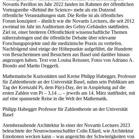
Novartis Pavillon im Jahr 2022 fanden im Rahmen der öffentlichen
Vortragsreihe «Behind the Science» mehr als ein Dutzend
öffentliche Veranstaltungen statt. Die Reihe ist als öffentliches
Forum konzipiert – ähnlich wie die Novartis Lectures, die seit 2012
zweimal im Jahr im Auditorium des Gehry-Gebäudes stattfinden.
Ziel ist, einer breiteren Öffentlichkeit wissenschaftliche Themen
näherzubringen und die öffentliche Debatte über relevante
Forschungsprojekte und die medizinische Praxis zu vertiefen.
Nachfolgend sind einige der Höhepunkte aufgeführt, die Hunderte
von Besucherinnen und Besuchern aus Basel und darüber hinaus
angezogen haben. Text von Louisa Reissner, Fotos von Adriano A.
Biondo and Martin Oeggerli.
Mathematische Kuriositäten und Kreise Philipp Habegger, Professor
für Zahlentheorie an der Universität Basel, nahm sein Publikum am
Tag der Kreiszahl Pi, dem Pi(e)-Day, der in Anspielung auf die
ersten Zahlen von Pi – 3,14 ... – jeweils am 14. März stattfindet, mit
auf eine spannende Reise in die Welt der Mathematik.
Philipp Habegger Professor für Zahlentheorie an der Universität
Basel
Atemberaubende Architektur In einer der Novartis Lectures 2023
beleuchtete der Neurowissenschaftler Colin Ellard, wie Architektur
Emotionen wecken kann – was angesichts der Schwierigkeiten von